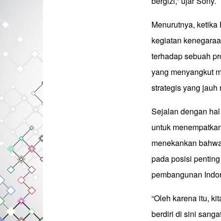
bergizi,” ujar Sony.
Menurutnya, ketika
kegiatan kenegaraa
terhadap sebuah pro
yang menyangkut ma
strategis yang jau
Sejalan dengan hal
untuk menempatkan 
menekankan bahwa s
pada posisi pentin
pembangunan Indon
“Oleh karena itu, k
berdiri di sini san