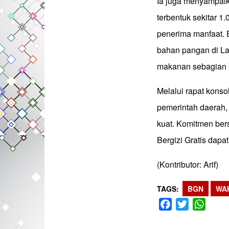
Ia juga menyampaik
terbentuk sekitar 1
penerima manfaat. 
bahan pangan di Lam
makanan sebagian b
Melalui rapat konsol
pemerintah daerah,
kuat. Komitmen ber
Bergizi Gratis dapat
(Kontributor: Arif)
TAGS
BGN
WA
Facebook
Twitter
What