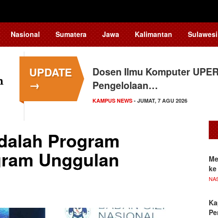
Nasional
Sumatera
Jawa
Kalimantan
Sulawesi
UPDATE
Dosen Ilmu Komputer UPER
→
Pengelolaan…
KAMPUS NEWS
- JUMAT, 7 AGU 2026
dalah Program
gram Unggulan
Me
ke
NA
Ka
Pe