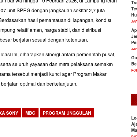
an bahwa hingga 10 Februari 2026, di Lampung telah
Tr
Te
.007 unit SPPG dengan jangkauan sekitar 2,7 juta
Hu
Berdasarkan hasil pemantauan di lapangan, kondisi
JA
pung relatif aman, harga stabil, dan distribusi
Ap
Je
esar berjalan sesuai dengan ketentuan.
Pe
JA
idasi ini, diharapkan sinergi antara pemerintah pusat,
Gu
Be
 serta seluruh yayasan dan mitra pelaksana semakin
POL
sama tersebut menjadi kunci agar Program Makan
 berjalan optimal dan berkelanjutan.
KA SONY
MBG
PROGRAM UNGGULAN
Le
sApp
Aj
M
PA