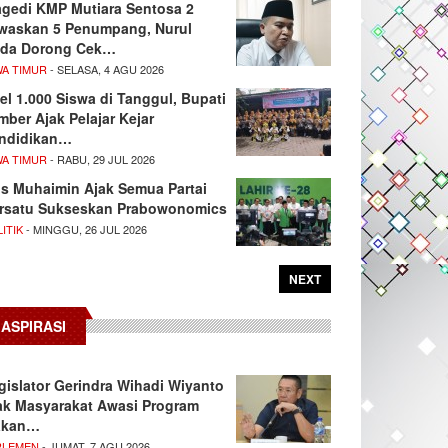
agedi KMP Mutiara Sentosa 2
waskan 5 Penumpang, Nurul
da Dorong Cek…
WA TIMUR
- SELASA, 4 AGU 2026
el 1.000 Siswa di Tanggul, Bupati
mber Ajak Pelajar Kejar
ndidikan…
WA TIMUR
- RABU, 29 JUL 2026
s Muhaimin Ajak Semua Partai
rsatu Sukseskan Prabowonomics
ITIK
- MINGGU, 26 JUL 2026
NEXT
ASPIRASI
gislator Gerindra Wihadi Wiyanto
ak Masyarakat Awasi Program
akan…
RLEMEN
- JUMAT, 7 AGU 2026