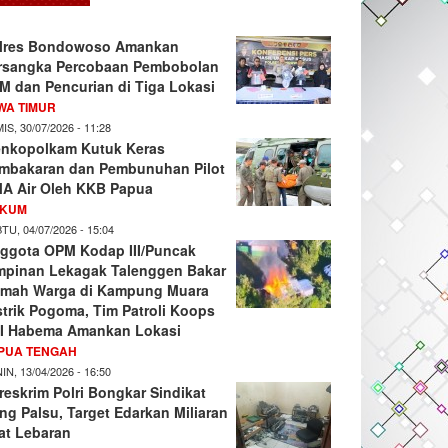
lres Bondowoso Amankan
rsangka Percobaan Pembobolan
M dan Pencurian di Tiga Lokasi
WA TIMUR
IS, 30/07/2026 - 11:28
nkopolkam Kutuk Keras
mbakaran dan Pembunuhan Pilot
A Air Oleh KKB Papua
KUM
TU, 04/07/2026 - 15:04
ggota OPM Kodap III/Puncak
mpinan Lekagak Talenggen Bakar
mah Warga di Kampung Muara
strik Pogoma, Tim Patroli Koops
I Habema Amankan Lokasi
PUA TENGAH
IN, 13/04/2026 - 16:50
reskrim Polri Bongkar Sindikat
ng Palsu, Target Edarkan Miliaran
at Lebaran