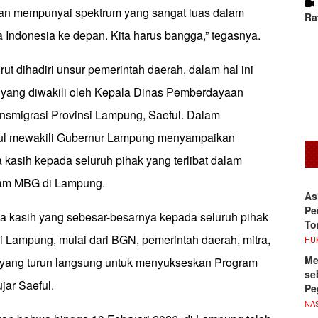
an mempunyai spektrum yang sangat luas dalam
Ra
Indonesia ke depan. Kita harus bangga,” tegasnya.
urut dihadiri unsur pemerintah daerah, dalam hal ini
yang diwakili oleh Kepala Dinas Pemberdayaan
nsmigrasi Provinsi Lampung, Saeful. Dalam
ul mewakili Gubernur Lampung menyampaikan
a kasih kepada seluruh pihak yang terlibat dalam
am MBG di Lampung.
As
Pe
ma kasih yang sebesar-besarnya kepada seluruh pihak
To
i Lampung, mulai dari BGN, pemerintah daerah, mitra,
HU
Me
 yang turun langsung untuk menyukseskan Program
se
jar Saeful.
Pe
NA