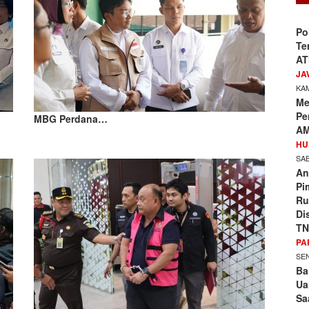
Po
Te
AT
JA
KAM
Me
Pe
MBG Perdana…
AM
HU
SAB
An
Pi
Ru
Di
TN
PA
SEN
Ba
Ua
Sa