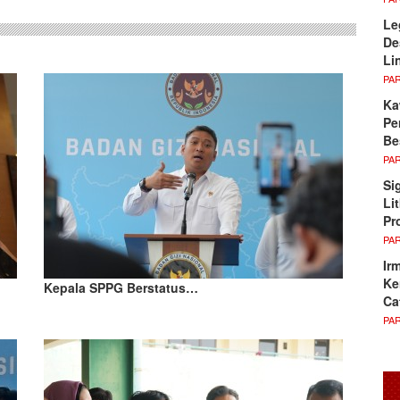
Le
De
Li
PA
Ka
Pe
Be
PA
Si
Li
Pr
PA
Ir
Ke
Kepala SPPG Berstatus…
Ca
PA