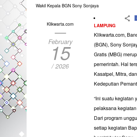
Wakil Kepala BGN Sony Sonjaya
Klikwarta.com
LAMPUNG
Klikwarta.com, Ban
February
15
(BGN), Sony Sonja
Gratis (MBG) merup
pemerintah. Hal te
/ 2026
Kasatpel, Mitra, d
Kedeputian Pemanta
“Ini suatu kegiatan
pelaksana kegiatan
Dari program unggul
setiap kegiatan Ba