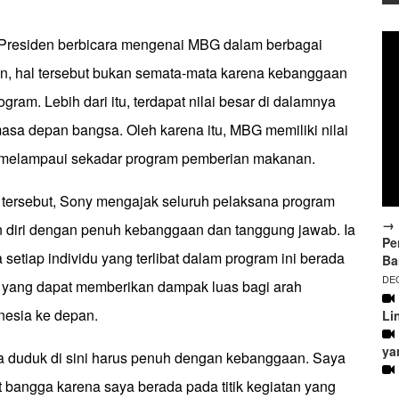
 Presiden berbicara mengenai MBG dalam berbagai
n, hal tersebut bukan semata-mata karena kebanggaan
gram. Lebih dari itu, terdapat nilai besar di dalamnya
sa depan bangsa. Oleh karena itu, MBG memiliki nilai
h melampaui sekadar program pemberian makanan.
 tersebut, Sony mengajak seluruh pelaksana program
→ 
diri dengan penuh kebanggaan dan tanggung jawab. Ia
Pe
etiap individu yang terlibat dalam program ini berada
Ba
DEC
g yang dapat memberikan dampak luas bagi arah
esia ke depan.
Li
ya
ita duduk di sini harus penuh dengan kebanggaan. Saya
gat bangga karena saya berada pada titik kegiatan yang