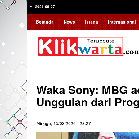
Skip
2026-08-07
to
main
Beranda
News
Istana
Internasional
content
Waka Sony: MBG a
Unggulan dari Pro
Minggu, 15/02/2026 - 22:27