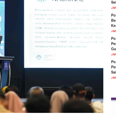
Se
JA
Po
Be
Ke
JA
Po
Pe
Gu
JA
Po
Pe
Sa
JA