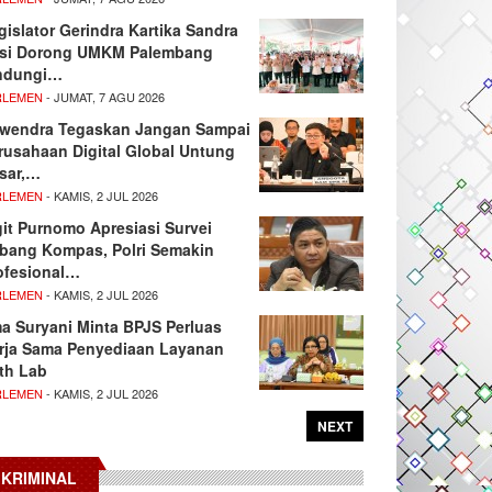
gislator Gerindra Kartika Sandra
si Dorong UMKM Palembang
ndungi…
RLEMEN
- JUMAT, 7 AGU 2026
wendra Tegaskan Jangan Sampai
rusahaan Digital Global Untung
sar,…
RLEMEN
- KAMIS, 2 JUL 2026
git Purnomo Apresiasi Survei
tbang Kompas, Polri Semakin
ofesional…
RLEMEN
- KAMIS, 2 JUL 2026
ma Suryani Minta BPJS Perluas
rja Sama Penyediaan Layanan
th Lab
RLEMEN
- KAMIS, 2 JUL 2026
NEXT
KRIMINAL