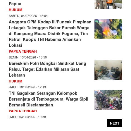
Papua
HUKUM
SABTU, 04/07/2026 - 15:04
Anggota OPM Kodap III/Puncak Pimpinan
Lekagak Talenggen Bakar Rumah Warga
di Kampung Muara Distrik Pogoma, Tim
Patroli Koops TNI Habema Amankan
Lokasi
PAPUA TENGAH
SENIN, 13/04/2026 - 16:50
Bareskrim Polri Bongkar Sindikat Uang
Palsu, Target Edarkan Miliaran Saat
Lebaran
HUKUM
RABU, 18/03/2026 - 12:13
TNI Gagalkan Serangan Kelompok
Bersenjata di Tembagapura, Warga Sipil
Berhasil Diselamatkan
PAPUA TENGAH
RABU, 04/03/2026 - 19:58
NEXT