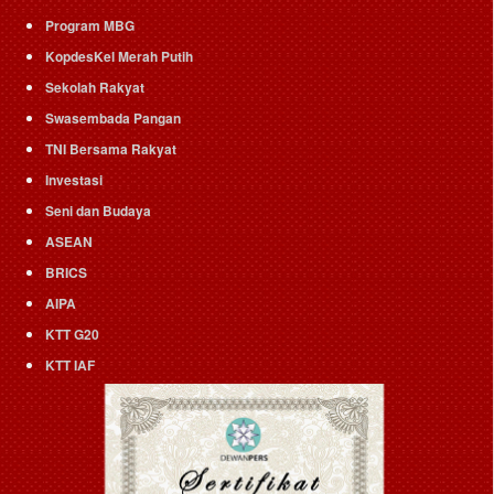
Program MBG
KopdesKel Merah Putih
Sekolah Rakyat
Swasembada Pangan
TNI Bersama Rakyat
Investasi
Seni dan Budaya
ASEAN
BRICS
AIPA
KTT G20
KTT IAF