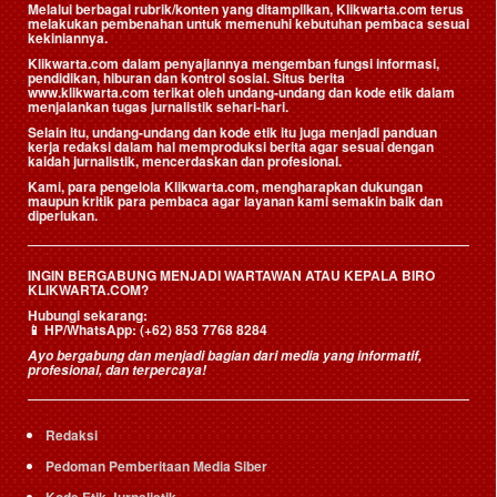
Melalui berbagai rubrik/konten yang ditampilkan, Klikwarta.com terus
melakukan pembenahan untuk memenuhi kebutuhan pembaca sesuai
kekiniannya.
Klikwarta.com dalam penyajiannya mengemban fungsi informasi,
pendidikan, hiburan dan kontrol sosial. Situs berita
www.klikwarta.com terikat oleh undang-undang dan kode etik dalam
menjalankan tugas jurnalistik sehari-hari.
Selain itu, undang-undang dan kode etik itu juga menjadi panduan
kerja redaksi dalam hal memproduksi berita agar sesuai dengan
kaidah jurnalistik, mencerdaskan dan profesional.
Kami, para pengelola Klikwarta.com, mengharapkan dukungan
maupun kritik para pembaca agar layanan kami semakin baik dan
diperlukan.
INGIN BERGABUNG MENJADI WARTAWAN ATAU KEPALA BIRO
KLIKWARTA.COM?
Hubungi sekarang:
📱
HP/WhatsApp:
(+62) 853 7768 8284
Ayo bergabung dan menjadi bagian dari media yang informatif,
profesional, dan terpercaya!
Redaksi
Pedoman Pemberitaan Media Siber
Kode Etik Jurnalistik