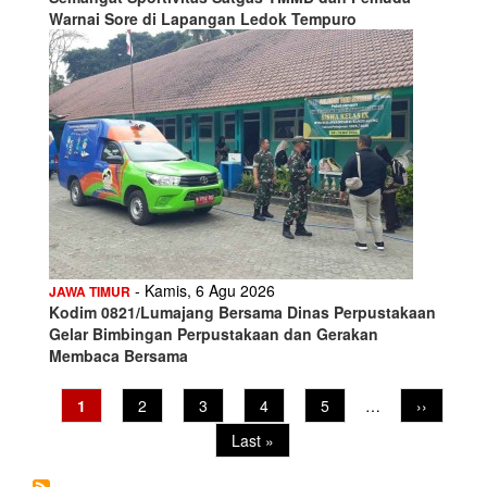
Warnai Sore di Lapangan Ledok Tempuro
- Kamis, 6 Agu 2026
JAWA TIMUR
Kodim 0821/Lumajang Bersama Dinas Perpustakaan
Gelar Bimbingan Perpustakaan dan Gerakan
Membaca Bersama
Pagination
Current
1
Page
2
Page
3
Page
4
Page
5
…
Next
››
page
page
Last
Last »
page