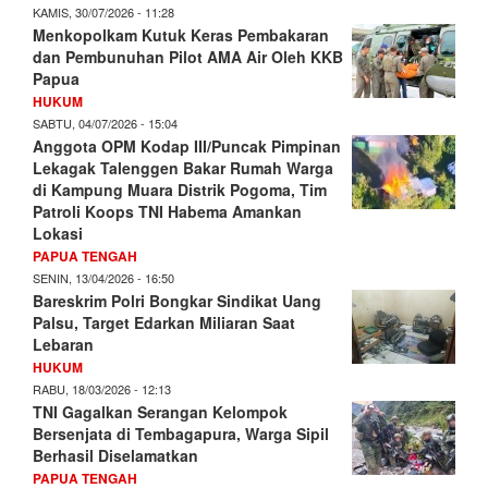
KAMIS, 30/07/2026 - 11:28
Menkopolkam Kutuk Keras Pembakaran
dan Pembunuhan Pilot AMA Air Oleh KKB
Papua
HUKUM
SABTU, 04/07/2026 - 15:04
Anggota OPM Kodap III/Puncak Pimpinan
Lekagak Talenggen Bakar Rumah Warga
di Kampung Muara Distrik Pogoma, Tim
Patroli Koops TNI Habema Amankan
Lokasi
PAPUA TENGAH
SENIN, 13/04/2026 - 16:50
Bareskrim Polri Bongkar Sindikat Uang
Palsu, Target Edarkan Miliaran Saat
Lebaran
HUKUM
RABU, 18/03/2026 - 12:13
TNI Gagalkan Serangan Kelompok
Bersenjata di Tembagapura, Warga Sipil
Berhasil Diselamatkan
PAPUA TENGAH