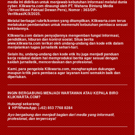
media ini didirikan untuk menjawab kebutuhan informasi melalui dunia
cyber. Klikwarta.com dinaungi oleh
PT. Wahana Bintang Media
(Terverifikasi Faktual Dewan Pers)
, Nomor : 363/DP-
Verifikasi/K/X/2025.
Melalui berbagai rubrik/konten yang ditampilkan, Klikwarta.com terus
melakukan pembenahan untuk memenuhi kebutuhan pembaca sesuai
kekiniannya.
Klikwarta.com dalam penyajiannya mengemban fungsi informasi,
pendidikan, hiburan dan kontrol sosial. Situs berita
www.klikwarta.com terikat oleh undang-undang dan kode etik dalam
menjalankan tugas jurnalistik sehari-hari.
Selain itu, undang-undang dan kode etik itu juga menjadi panduan
kerja redaksi dalam hal memproduksi berita agar sesuai dengan
kaidah jurnalistik, mencerdaskan dan profesional.
Kami, para pengelola Klikwarta.com, mengharapkan dukungan
maupun kritik para pembaca agar layanan kami semakin baik dan
diperlukan.
INGIN BERGABUNG MENJADI WARTAWAN ATAU KEPALA BIRO
KLIKWARTA.COM?
Hubungi sekarang:
📱
HP/WhatsApp:
(+62) 853 7768 8284
Ayo bergabung dan menjadi bagian dari media yang informatif,
profesional, dan terpercaya!