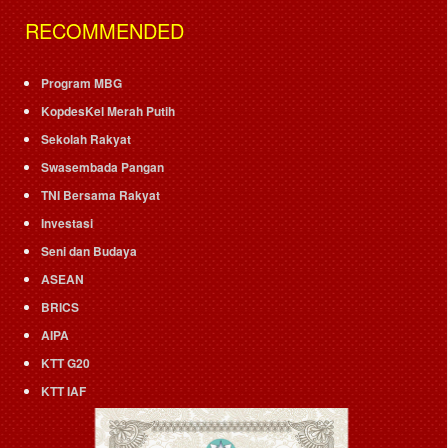
RECOMMENDED
Program MBG
KopdesKel Merah Putih
Sekolah Rakyat
Swasembada Pangan
TNI Bersama Rakyat
Investasi
Seni dan Budaya
ASEAN
BRICS
AIPA
KTT G20
KTT IAF