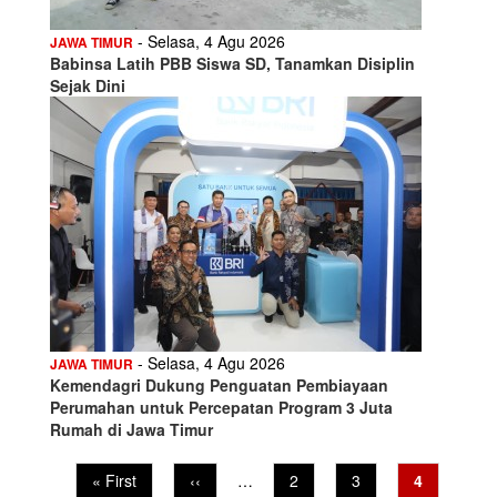
- Selasa, 4 Agu 2026
JAWA TIMUR
Babinsa Latih PBB Siswa SD, Tanamkan Disiplin
Sejak Dini
- Selasa, 4 Agu 2026
JAWA TIMUR
Kemendagri Dukung Penguatan Pembiayaan
Perumahan untuk Percepatan Program 3 Juta
Rumah di Jawa Timur
Pagination
First
« First
Previous
‹‹
…
Page
2
Page
3
Current
4