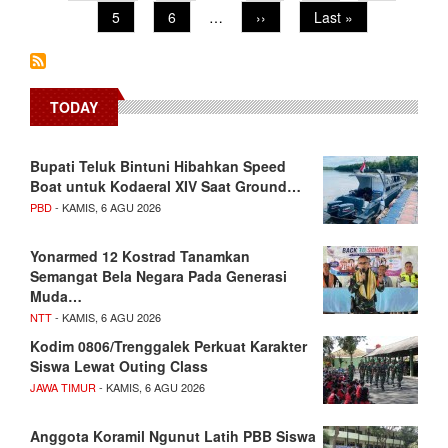
page
page
page
Page
5
Page
6
…
Next
››
Last
Last »
page
page
TODAY
Bupati Teluk Bintuni Hibahkan Speed
Boat untuk Kodaeral XIV Saat Ground…
PBD
- KAMIS, 6 AGU 2026
Yonarmed 12 Kostrad Tanamkan
Semangat Bela Negara Pada Generasi
Muda…
NTT
- KAMIS, 6 AGU 2026
Kodim 0806/Trenggalek Perkuat Karakter
Siswa Lewat Outing Class
JAWA TIMUR
- KAMIS, 6 AGU 2026
Anggota Koramil Ngunut Latih PBB Siswa