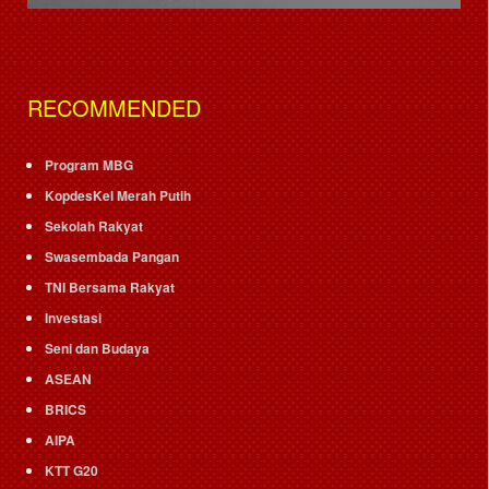
RECOMMENDED
Program MBG
KopdesKel Merah Putih
Sekolah Rakyat
Swasembada Pangan
TNI Bersama Rakyat
Investasi
Seni dan Budaya
ASEAN
BRICS
AIPA
KTT G20