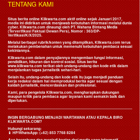
TENTANG KAMI
Situs berita online Klikwarta.com aktif online sejak Januari 2017,
media ini didirikan untuk menjawab kebutuhan informasi melalui dunia
cyber. Klikwarta.com dinaungi oleh
PT. Wahana Bintang Media
(Terverifikasi Faktual Dewan Pers)
, Nomor : 363/DP-
Verifikasi/K/X/2025.
Melalui berbagai rubrik/konten yang ditampilkan, Klikwarta.com terus
melakukan pembenahan untuk memenuhi kebutuhan pembaca sesuai
kekiniannya.
Klikwarta.com dalam penyajiannya mengemban fungsi informasi,
pendidikan, hiburan dan kontrol sosial. Situs berita
www.klikwarta.com terikat oleh undang-undang dan kode etik dalam
menjalankan tugas jurnalistik sehari-hari.
Selain itu, undang-undang dan kode etik itu juga menjadi panduan
kerja redaksi dalam hal memproduksi berita agar sesuai dengan
kaidah jurnalistik, mencerdaskan dan profesional.
Kami, para pengelola Klikwarta.com, mengharapkan dukungan
maupun kritik para pembaca agar layanan kami semakin baik dan
diperlukan.
INGIN BERGABUNG MENJADI WARTAWAN ATAU KEPALA BIRO
KLIKWARTA.COM?
Hubungi sekarang:
📱
HP/WhatsApp:
(+62) 853 7768 8284
Ayo bergabung dan menjadi bagian dari media yang informatif,