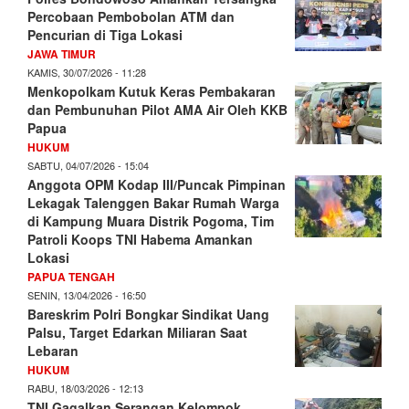
Percobaan Pembobolan ATM dan
Pencurian di Tiga Lokasi
JAWA TIMUR
KAMIS, 30/07/2026 - 11:28
Menkopolkam Kutuk Keras Pembakaran
dan Pembunuhan Pilot AMA Air Oleh KKB
Papua
HUKUM
SABTU, 04/07/2026 - 15:04
Anggota OPM Kodap III/Puncak Pimpinan
Lekagak Talenggen Bakar Rumah Warga
di Kampung Muara Distrik Pogoma, Tim
Patroli Koops TNI Habema Amankan
Lokasi
PAPUA TENGAH
SENIN, 13/04/2026 - 16:50
Bareskrim Polri Bongkar Sindikat Uang
Palsu, Target Edarkan Miliaran Saat
Lebaran
HUKUM
RABU, 18/03/2026 - 12:13
TNI Gagalkan Serangan Kelompok