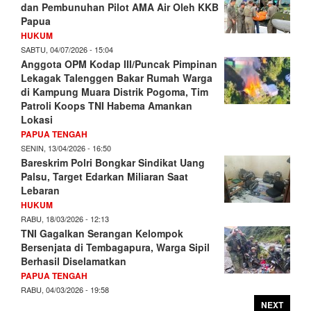
dan Pembunuhan Pilot AMA Air Oleh KKB
Papua
HUKUM
SABTU, 04/07/2026 - 15:04
Anggota OPM Kodap III/Puncak Pimpinan
Lekagak Talenggen Bakar Rumah Warga
di Kampung Muara Distrik Pogoma, Tim
Patroli Koops TNI Habema Amankan
Lokasi
PAPUA TENGAH
SENIN, 13/04/2026 - 16:50
Bareskrim Polri Bongkar Sindikat Uang
Palsu, Target Edarkan Miliaran Saat
Lebaran
HUKUM
RABU, 18/03/2026 - 12:13
TNI Gagalkan Serangan Kelompok
Bersenjata di Tembagapura, Warga Sipil
Berhasil Diselamatkan
PAPUA TENGAH
RABU, 04/03/2026 - 19:58
NEXT