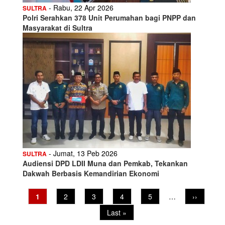
- Rabu, 22 Apr 2026
SULTRA
Polri Serahkan 378 Unit Perumahan bagi PNPP dan
Masyarakat di Sultra
- Jumat, 13 Peb 2026
SULTRA
Audiensi DPD LDII Muna dan Pemkab, Tekankan
Dakwah Berbasis Kemandirian Ekonomi
Pagination
Current
1
Page
2
Page
3
Page
4
Page
5
…
Next
››
page
page
Last
Last »
page