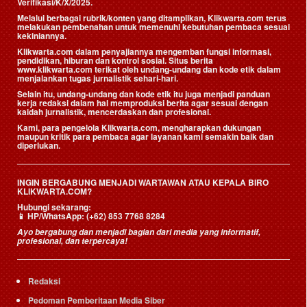
Verifikasi/K/X/2025.
Melalui berbagai rubrik/konten yang ditampilkan, Klikwarta.com terus
melakukan pembenahan untuk memenuhi kebutuhan pembaca sesuai
kekiniannya.
Klikwarta.com dalam penyajiannya mengemban fungsi informasi,
pendidikan, hiburan dan kontrol sosial. Situs berita
www.klikwarta.com terikat oleh undang-undang dan kode etik dalam
menjalankan tugas jurnalistik sehari-hari.
Selain itu, undang-undang dan kode etik itu juga menjadi panduan
kerja redaksi dalam hal memproduksi berita agar sesuai dengan
kaidah jurnalistik, mencerdaskan dan profesional.
Kami, para pengelola Klikwarta.com, mengharapkan dukungan
maupun kritik para pembaca agar layanan kami semakin baik dan
diperlukan.
INGIN BERGABUNG MENJADI WARTAWAN ATAU KEPALA BIRO
KLIKWARTA.COM?
Hubungi sekarang:
📱
HP/WhatsApp:
(+62) 853 7768 8284
Ayo bergabung dan menjadi bagian dari media yang informatif,
profesional, dan terpercaya!
Redaksi
Pedoman Pemberitaan Media Siber