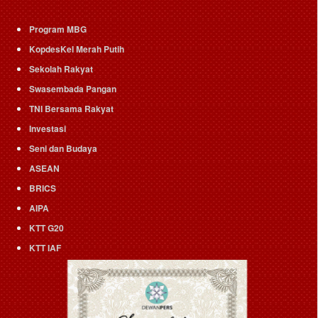
Program MBG
KopdesKel Merah Putih
Sekolah Rakyat
Swasembada Pangan
TNI Bersama Rakyat
Investasi
Seni dan Budaya
ASEAN
BRICS
AIPA
KTT G20
KTT IAF