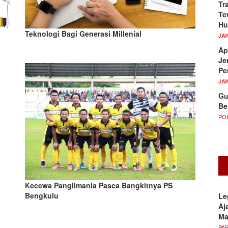
Tr
Te
Hu
Teknologi Bagi Generasi Millenial
JA
Ap
Je
Pe
JA
Gu
Be
POL
Kecewa Panglimania Pasca Bangkitnya PS
Bengkulu
Le
Aj
M
PA