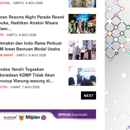
SIONAL
- SABTU, 8 AGU 2026
ntan Resorts Night Parade Resmi
buka, Hadirkan Atraksi Wisata
alam…
PRI
- SABTU, 8 AGU 2026
mnaker dan Indo-Rama Perkuat
M lewat Bantuan Modal Usaha
WA BARAT
- SABTU, 8 AGU 2026
ndes Yandri Tegaskan
beradaan KDMP Tidak Akan
nutup Warung-warung di…
NTEN
- JUMAT, 7 AGU 2026
NEXT