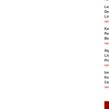
Le
De
Li
PA
Ka
Pe
Be
PA
Si
Li
Pr
PA
Ir
Ke
Ca
PA