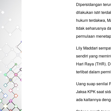
Dipersidangan teru
dilakukan istri ter
hukum terdakwa, Ma
tidak seharusnya d
permulaan menetapk
Lily Maddari sempa
sendiri yang memint
Hari Raya (THR). D
terlibat dalam perm
Uang suap senilai R
Jaksa KPK saat sid
ada kaitannya deng