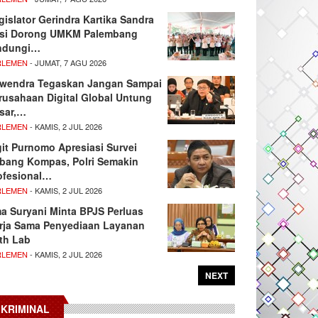
gislator Gerindra Kartika Sandra
si Dorong UMKM Palembang
ndungi…
RLEMEN
- JUMAT, 7 AGU 2026
wendra Tegaskan Jangan Sampai
rusahaan Digital Global Untung
sar,…
RLEMEN
- KAMIS, 2 JUL 2026
git Purnomo Apresiasi Survei
tbang Kompas, Polri Semakin
ofesional…
RLEMEN
- KAMIS, 2 JUL 2026
ma Suryani Minta BPJS Perluas
rja Sama Penyediaan Layanan
th Lab
RLEMEN
- KAMIS, 2 JUL 2026
NEXT
KRIMINAL