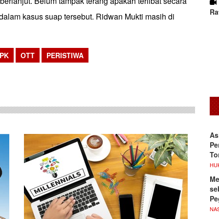
berlanjut. Belum tampak terang apakah terlibat secara
Ra
 dalam kasus suap tersebut. Ridwan Mukti masih di
PK
OTT
PERISTIWA
sApp
As
Pe
To
HU
Me
se
Pe
NA