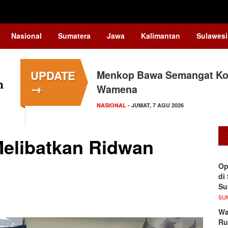
Nasional
Sumatera
Jawa
Kalimantan
Sulawesi
UPDATE
Menkop Bawa Semangat Kop
→
Wamena
NASIONAL
- JUMAT, 7 AGU 2026
elibatkan Ridwan
Op
di
S
SU
Wa
Ru