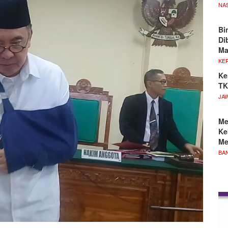
NA
Bi
Di
M
KE
Ke
TK
JA
Me
Ke
Me
BA