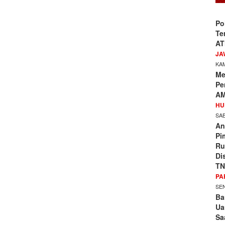
Po
Te
AT
JA
KAM
Me
Pe
AM
HU
SAB
An
Pi
Ru
Di
TN
PA
SEN
Ba
Ua
Sa