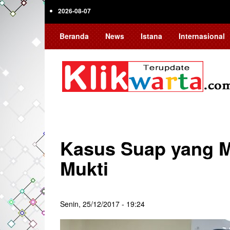
Skip
2026-08-07
to
main
Beranda
News
Istana
Internasional
content
Kasus Suap yang M
Mukti
Senin, 25/12/2017 - 19:24