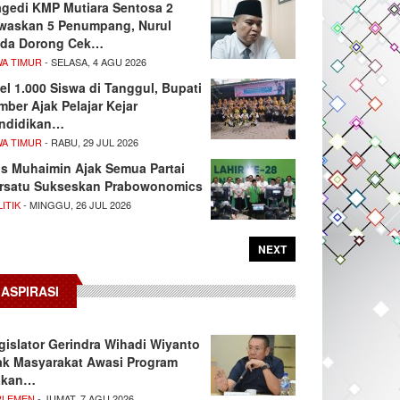
agedi KMP Mutiara Sentosa 2
waskan 5 Penumpang, Nurul
da Dorong Cek…
WA TIMUR
- SELASA, 4 AGU 2026
el 1.000 Siswa di Tanggul, Bupati
mber Ajak Pelajar Kejar
ndidikan…
WA TIMUR
- RABU, 29 JUL 2026
s Muhaimin Ajak Semua Partai
rsatu Sukseskan Prabowonomics
ITIK
- MINGGU, 26 JUL 2026
NEXT
ASPIRASI
gislator Gerindra Wihadi Wiyanto
ak Masyarakat Awasi Program
akan…
RLEMEN
- JUMAT, 7 AGU 2026