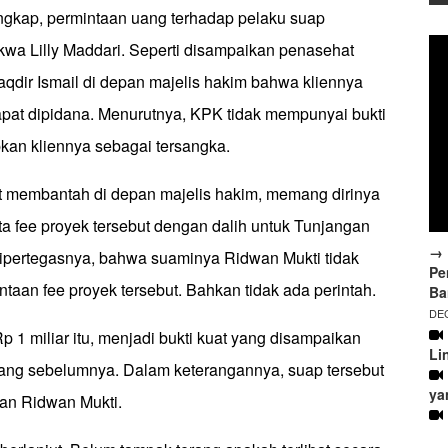
ngkap, permintaan uang terhadap pelaku suap
dakwa Lilly Maddari. Seperti disampaikan penasehat
qdir Ismail di depan majelis hakim bahwa kliennya
apat dipidana. Menurutnya, KPK tidak mempunyai bukti
an kliennya sebagai tersangka.
t membantah di depan majelis hakim, memang dirinya
a fee proyek tersebut dengan dalih untuk Tunjangan
→ 
ipertegasnya, bahwa suaminya Ridwan Mukti tidak
Pe
intaan fee proyek tersebut. Bahkan tidak ada perintah.
Ba
DEC
p 1 miliar itu, menjadi bukti kuat yang disampaikan
Li
ang sebelumnya. Dalam keterangannya, suap tersebut
ya
an Ridwan Mukti.