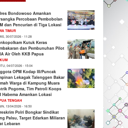
lres Bondowoso Amankan
rsangka Percobaan Pembobolan
M dan Pencurian di Tiga Lokasi
WA TIMUR
IS, 30/07/2026 - 11:28
nkopolkam Kutuk Keras
mbakaran dan Pembunuhan Pilot
A Air Oleh KKB Papua
KUM
TU, 04/07/2026 - 15:04
ggota OPM Kodap III/Puncak
mpinan Lekagak Talenggen Bakar
mah Warga di Kampung Muara
strik Pogoma, Tim Patroli Koops
I Habema Amankan Lokasi
PUA TENGAH
IN, 13/04/2026 - 16:50
reskrim Polri Bongkar Sindikat
ng Palsu, Target Edarkan Miliaran
at Lebaran