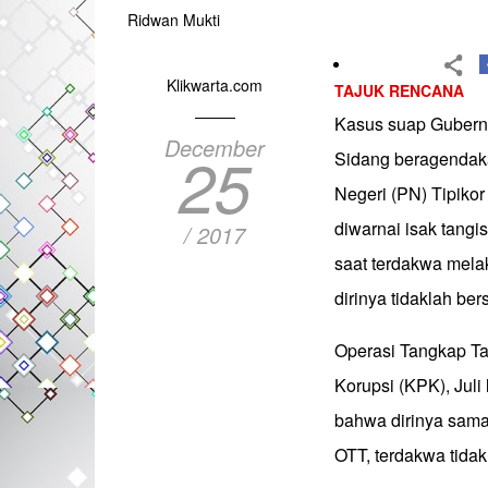
Ridwan Mukti
Klikwarta.com
TAJUK RENCANA
Kasus suap Gubernu
December
25
Sidang beragendak
Negeri (PN) Tipiko
diwarnai isak tangi
/ 2017
saat terdakwa mela
dirinya tidaklah ber
Operasi Tangkap Ta
Korupsi (KPK), Jul
bahwa dirinya sama
OTT, terdakwa tidak