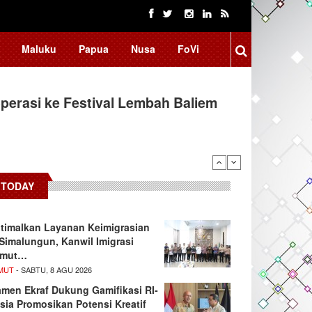
Maluku
Papua
Nusa
FoVi
erasi ke Festival Lembah Baliem
TODAY
timalkan Layanan Keimigrasian
 Simalungun, Kanwil Imigrasi
umut…
MUT
- SABTU, 8 AGU 2026
men Ekraf Dukung Gamifikasi RI-
sia Promosikan Potensi Kreatif