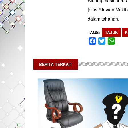
Sidang masih terus 
jelas Ridwan Mukti
dalam tahanan.
TAGS
TAJUK
K
Facebook
Twitter
What
BERITA TERKAIT