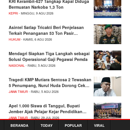
KRI Kerambit-627 Tangkap Kapal Diduga
Bermuatan Narkoba 1,3 Ton
KEPRI
- MINGGU, 9 AGU 2026
Asintel Satlap Tricakti Beri Penjelasan
Terkait Penanganan 53 Ton Pasir…
HUKUM
- KAMIS, 6 AGU 2026
Mendagri Siapkan Tiga Langkah sebagai
Solusi Operasional Gaji Pegawai Pemda
NASIONAL
- RABU, 5 AGU 2026
Tragedi KMP Mutiara Sentosa 2 Tewaskan
5 Penumpang, Nurul Huda Dorong Cek…
JAWA TIMUR
- RABU, 5 AGU 2026
Apel 1.000 Siswa di Tanggul, Bupati
Jember Ajak Pelajar Kejar Pendidikan…
JAWA TIMUR
- RABU, 29 JUL 2026
BERANDA
TODAY
POPULAR
VIRAL