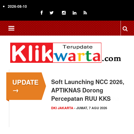
Skip
2026-08-10
to
main
content
UPDATE
Menkop Bawa Semangat
→
Koperasi ke Festival
Lembah Baliem Wamena
NASIONAL
- JUMAT, 7 AGU 2026