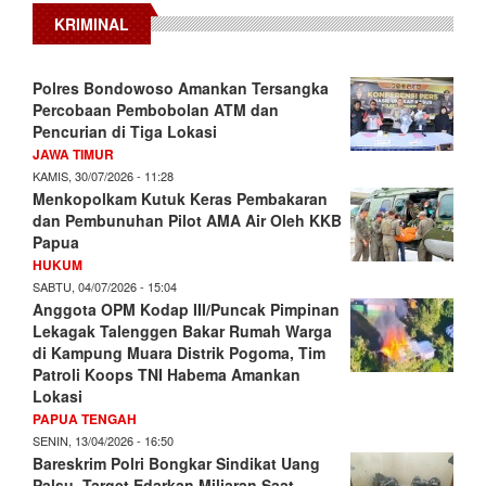
KRIMINAL
Polres Bondowoso Amankan Tersangka
Percobaan Pembobolan ATM dan
Pencurian di Tiga Lokasi
JAWA TIMUR
KAMIS, 30/07/2026 - 11:28
Menkopolkam Kutuk Keras Pembakaran
dan Pembunuhan Pilot AMA Air Oleh KKB
Papua
HUKUM
SABTU, 04/07/2026 - 15:04
Anggota OPM Kodap III/Puncak Pimpinan
Lekagak Talenggen Bakar Rumah Warga
di Kampung Muara Distrik Pogoma, Tim
Patroli Koops TNI Habema Amankan
Lokasi
PAPUA TENGAH
SENIN, 13/04/2026 - 16:50
Bareskrim Polri Bongkar Sindikat Uang
Palsu, Target Edarkan Miliaran Saat