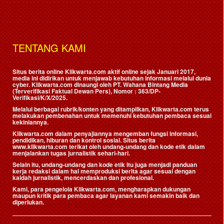
TENTANG KAMI
Situs berita online Klikwarta.com aktif online sejak Januari 2017,
media ini didirikan untuk menjawab kebutuhan informasi melalui dunia
cyber. Klikwarta.com dinaungi oleh
PT. Wahana Bintang Media
(Terverifikasi Faktual Dewan Pers)
, Nomor : 363/DP-
Verifikasi/K/X/2025.
Melalui berbagai rubrik/konten yang ditampilkan, Klikwarta.com terus
melakukan pembenahan untuk memenuhi kebutuhan pembaca sesuai
kekiniannya.
Klikwarta.com dalam penyajiannya mengemban fungsi informasi,
pendidikan, hiburan dan kontrol sosial. Situs berita
www.klikwarta.com terikat oleh undang-undang dan kode etik dalam
menjalankan tugas jurnalistik sehari-hari.
Selain itu, undang-undang dan kode etik itu juga menjadi panduan
kerja redaksi dalam hal memproduksi berita agar sesuai dengan
kaidah jurnalistik, mencerdaskan dan profesional.
Kami, para pengelola Klikwarta.com, mengharapkan dukungan
maupun kritik para pembaca agar layanan kami semakin baik dan
diperlukan.