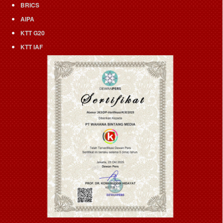
BRICS
AIPA
KTT G20
KTT IAF