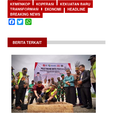
KEMENKOP
KOPERASI
KEKUATAN BARU
TRANSFORMASI
EKONOMI
HEADLINE
BREAKING NEWS
Facebook
Twitter
WhatsApp
BERITA TERKAIT