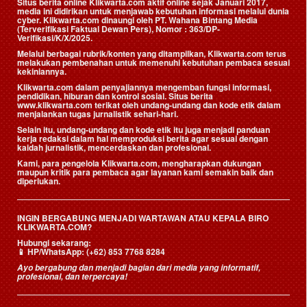
Situs berita online Klikwarta.com aktif online sejak Januari 2017,
media ini didirikan untuk menjawab kebutuhan informasi melalui dunia
cyber. Klikwarta.com dinaungi oleh
PT. Wahana Bintang Media
(Terverifikasi Faktual Dewan Pers)
, Nomor : 363/DP-
Verifikasi/K/X/2025.
Melalui berbagai rubrik/konten yang ditampilkan, Klikwarta.com terus
melakukan pembenahan untuk memenuhi kebutuhan pembaca sesuai
kekiniannya.
Klikwarta.com dalam penyajiannya mengemban fungsi informasi,
pendidikan, hiburan dan kontrol sosial. Situs berita
www.klikwarta.com terikat oleh undang-undang dan kode etik dalam
menjalankan tugas jurnalistik sehari-hari.
Selain itu, undang-undang dan kode etik itu juga menjadi panduan
kerja redaksi dalam hal memproduksi berita agar sesuai dengan
kaidah jurnalistik, mencerdaskan dan profesional.
Kami, para pengelola Klikwarta.com, mengharapkan dukungan
maupun kritik para pembaca agar layanan kami semakin baik dan
diperlukan.
INGIN BERGABUNG MENJADI WARTAWAN ATAU KEPALA BIRO
KLIKWARTA.COM?
Hubungi sekarang:
📱
HP/WhatsApp:
(+62) 853 7768 8284
Ayo bergabung dan menjadi bagian dari media yang informatif,
profesional, dan terpercaya!