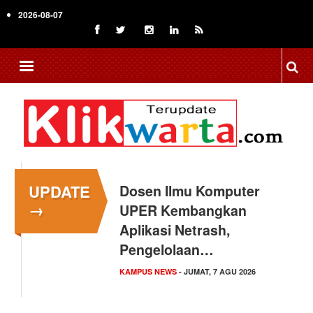
Skip
2026-08-07
to
main
content
UPDATE
Dosen Ilmu Komputer
→
UPER Kembangkan
Aplikasi Netrash,
Pengelolaan…
KAMPUS NEWS
- JUMAT, 7 AGU 2026