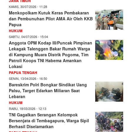
JAWA TIMUR
KAMIS, 30/07/2026 - 11:28
Menkopolkam Kutuk Keras Pembakaran
dan Pembunuhan Pilot AMA Air Oleh KKB
Papua
HUKUM
SABTU, 04/07/2026 - 15:04
Anggota OPM Kodap III/Puncak Pimpinan
Lekagak Talenggen Bakar Rumah Warga
di Kampung Muara Distrik Pogoma, Tim
Patroli Koops TNI Habema Amankan
Lokasi
PAPUA TENGAH
SENIN, 13/04/2026 - 16:50
Bareskrim Polri Bongkar Sindikat Uang
Palsu, Target Edarkan Miliaran Saat
Lebaran
HUKUM
RABU, 18/03/2026 - 12:13
TNI Gagalkan Serangan Kelompok
Bersenjata di Tembagapura, Warga Sipil
Berhasil Diselamatkan