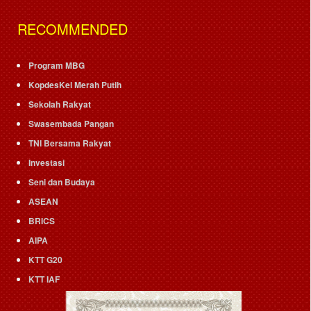
RECOMMENDED
Program MBG
KopdesKel Merah Putih
Sekolah Rakyat
Swasembada Pangan
TNI Bersama Rakyat
Investasi
Seni dan Budaya
ASEAN
BRICS
AIPA
KTT G20
KTT IAF