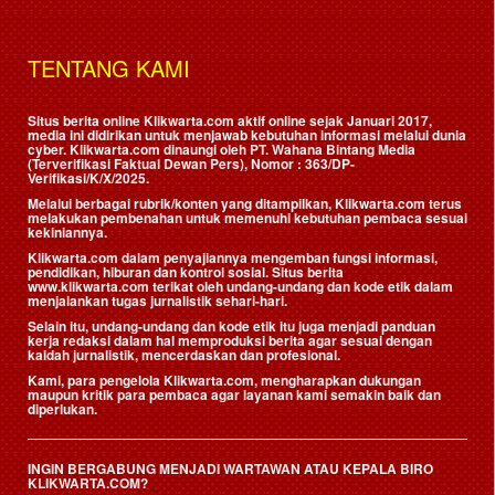
TENTANG KAMI
Situs berita online Klikwarta.com aktif online sejak Januari 2017,
media ini didirikan untuk menjawab kebutuhan informasi melalui dunia
cyber. Klikwarta.com dinaungi oleh
PT. Wahana Bintang Media
(Terverifikasi Faktual Dewan Pers)
, Nomor : 363/DP-
Verifikasi/K/X/2025.
Melalui berbagai rubrik/konten yang ditampilkan, Klikwarta.com terus
melakukan pembenahan untuk memenuhi kebutuhan pembaca sesuai
kekiniannya.
Klikwarta.com dalam penyajiannya mengemban fungsi informasi,
pendidikan, hiburan dan kontrol sosial. Situs berita
www.klikwarta.com terikat oleh undang-undang dan kode etik dalam
menjalankan tugas jurnalistik sehari-hari.
Selain itu, undang-undang dan kode etik itu juga menjadi panduan
kerja redaksi dalam hal memproduksi berita agar sesuai dengan
kaidah jurnalistik, mencerdaskan dan profesional.
Kami, para pengelola Klikwarta.com, mengharapkan dukungan
maupun kritik para pembaca agar layanan kami semakin baik dan
diperlukan.
INGIN BERGABUNG MENJADI WARTAWAN ATAU KEPALA BIRO
KLIKWARTA.COM?