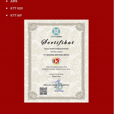
AIPA
KTT G20
KTT IAF