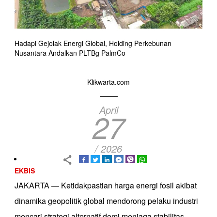
Hadapi Gejolak Energi Global, Holding Perkebunan
Nusantara Andalkan PLTBg PalmCo
Klikwarta.com
April
27
/ 2026
EKBIS
JAKARTA — Ketidakpastian harga energi fosil akibat
dinamika geopolitik global mendorong pelaku industri
mencari strategi alternatif demi menjaga stabilitas