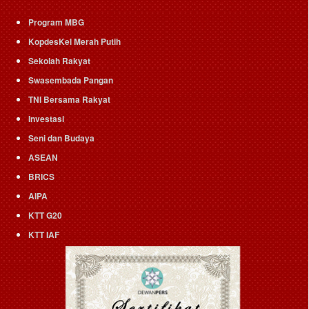
Program MBG
KopdesKel Merah Putih
Sekolah Rakyat
Swasembada Pangan
TNI Bersama Rakyat
Investasi
Seni dan Budaya
ASEAN
BRICS
AIPA
KTT G20
KTT IAF