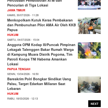
Percobaan Pembobolan ATM dan
Pencurian di Tiga Lokasi
JAWA TIMUR
KAMIS, 30/07/2026 - 11:28
Menkopolkam Kutuk Keras Pembakaran
dan Pembunuhan Pilot AMA Air Oleh KKB
Papua
HUKUM
SABTU, 04/07/2026 - 15:04
Anggota OPM Kodap III/Puncak Pimpinan
Lekagak Talenggen Bakar Rumah Warga
di Kampung Muara Distrik Pogoma, Tim
Patroli Koops TNI Habema Amankan
Lokasi
PAPUA TENGAH
SENIN, 13/04/2026 - 16:50
Bareskrim Polri Bongkar Sindikat Uang
Palsu, Target Edarkan Miliaran Saat
Lebaran
HUKUM
RABU, 18/03/2026 - 12:13
NEXT