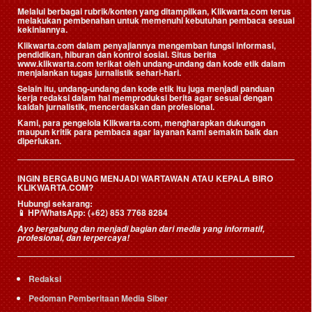
Melalui berbagai rubrik/konten yang ditampilkan, Klikwarta.com terus
melakukan pembenahan untuk memenuhi kebutuhan pembaca sesuai
kekiniannya.
Klikwarta.com dalam penyajiannya mengemban fungsi informasi,
pendidikan, hiburan dan kontrol sosial. Situs berita
www.klikwarta.com terikat oleh undang-undang dan kode etik dalam
menjalankan tugas jurnalistik sehari-hari.
Selain itu, undang-undang dan kode etik itu juga menjadi panduan
kerja redaksi dalam hal memproduksi berita agar sesuai dengan
kaidah jurnalistik, mencerdaskan dan profesional.
Kami, para pengelola Klikwarta.com, mengharapkan dukungan
maupun kritik para pembaca agar layanan kami semakin baik dan
diperlukan.
INGIN BERGABUNG MENJADI WARTAWAN ATAU KEPALA BIRO
KLIKWARTA.COM?
Hubungi sekarang:
📱
HP/WhatsApp:
(+62) 853 7768 8284
Ayo bergabung dan menjadi bagian dari media yang informatif,
profesional, dan terpercaya!
Redaksi
Pedoman Pemberitaan Media Siber