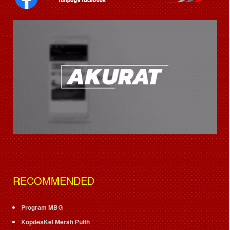
RECOMMENDED
Program MBG
KopdesKel Merah Putih