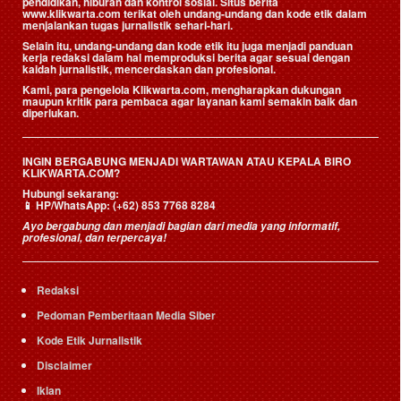
pendidikan, hiburan dan kontrol sosial. Situs berita
www.klikwarta.com terikat oleh undang-undang dan kode etik dalam
menjalankan tugas jurnalistik sehari-hari.
Selain itu, undang-undang dan kode etik itu juga menjadi panduan
kerja redaksi dalam hal memproduksi berita agar sesuai dengan
kaidah jurnalistik, mencerdaskan dan profesional.
Kami, para pengelola Klikwarta.com, mengharapkan dukungan
maupun kritik para pembaca agar layanan kami semakin baik dan
diperlukan.
INGIN BERGABUNG MENJADI WARTAWAN ATAU KEPALA BIRO
KLIKWARTA.COM?
Hubungi sekarang:
📱
HP/WhatsApp:
(+62) 853 7768 8284
Ayo bergabung dan menjadi bagian dari media yang informatif,
profesional, dan terpercaya!
Redaksi
Pedoman Pemberitaan Media Siber
Kode Etik Jurnalistik
Disclaimer
Iklan