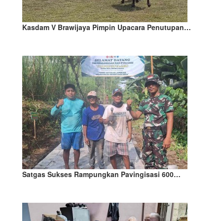
Kasdam V Brawijaya Pimpin Upacara Penutupan…
Satgas Sukses Rampungkan Pavingisasi 600…