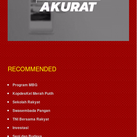
RECOMMENDED
Program MBG
KopdesKel Merah Putih
Sekolah Rakyat
Swasembada Pangan
TNI Bersama Rakyat
Investasi
Seni dan Budaya