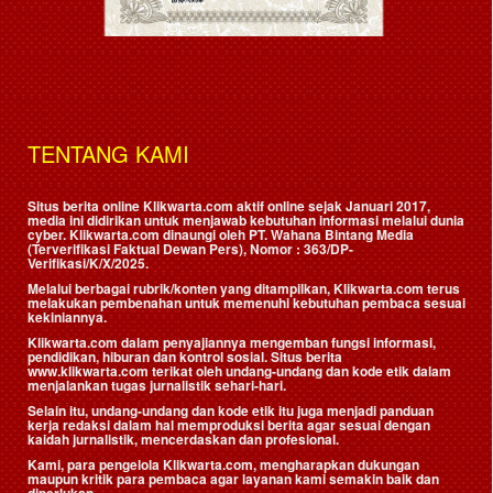
TENTANG KAMI
Situs berita online Klikwarta.com aktif online sejak Januari 2017,
media ini didirikan untuk menjawab kebutuhan informasi melalui dunia
cyber. Klikwarta.com dinaungi oleh
PT. Wahana Bintang Media
(Terverifikasi Faktual Dewan Pers)
, Nomor : 363/DP-
Verifikasi/K/X/2025.
Melalui berbagai rubrik/konten yang ditampilkan, Klikwarta.com terus
melakukan pembenahan untuk memenuhi kebutuhan pembaca sesuai
kekiniannya.
Klikwarta.com dalam penyajiannya mengemban fungsi informasi,
pendidikan, hiburan dan kontrol sosial. Situs berita
www.klikwarta.com terikat oleh undang-undang dan kode etik dalam
menjalankan tugas jurnalistik sehari-hari.
Selain itu, undang-undang dan kode etik itu juga menjadi panduan
kerja redaksi dalam hal memproduksi berita agar sesuai dengan
kaidah jurnalistik, mencerdaskan dan profesional.
Kami, para pengelola Klikwarta.com, mengharapkan dukungan
maupun kritik para pembaca agar layanan kami semakin baik dan
diperlukan.