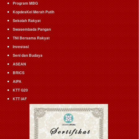
Program MBG
KopdesKel Merah Putih
Sekolah Rakyat
Swasembada Pangan
TNI Bersama Rakyat
Investasi
Seni dan Budaya
ASEAN
BRICS
AIPA
KTT G20
KTT IAF