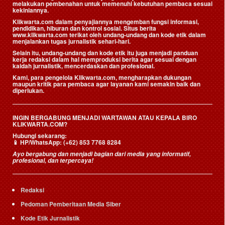
melakukan pembenahan untuk memenuhi kebutuhan pembaca sesuai
kekiniannya.
Klikwarta.com dalam penyajiannya mengemban fungsi informasi,
pendidikan, hiburan dan kontrol sosial. Situs berita
www.klikwarta.com terikat oleh undang-undang dan kode etik dalam
menjalankan tugas jurnalistik sehari-hari.
Selain itu, undang-undang dan kode etik itu juga menjadi panduan
kerja redaksi dalam hal memproduksi berita agar sesuai dengan
kaidah jurnalistik, mencerdaskan dan profesional.
Kami, para pengelola Klikwarta.com, mengharapkan dukungan
maupun kritik para pembaca agar layanan kami semakin baik dan
diperlukan.
INGIN BERGABUNG MENJADI WARTAWAN ATAU KEPALA BIRO
KLIKWARTA.COM?
Hubungi sekarang:
📱
HP/WhatsApp:
(+62) 853 7768 8284
Ayo bergabung dan menjadi bagian dari media yang informatif,
profesional, dan terpercaya!
Redaksi
Pedoman Pemberitaan Media Siber
Kode Etik Jurnalistik