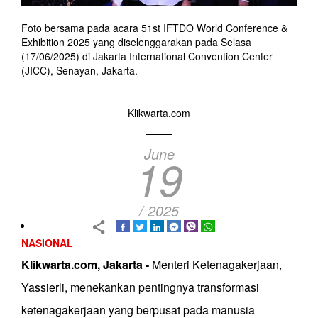
Foto bersama pada acara 51st IFTDO World Conference &
Exhibition 2025 yang diselenggarakan pada Selasa
(17/06/2025) di Jakarta International Convention Center
(JICC), Senayan, Jakarta.
Klikwarta.com
June
19
/ 2025
NASIONAL
Klikwarta.com, Jakarta -
Menteri Ketenagakerjaan,
Yassierli, menekankan pentingnya transformasi
ketenagakerjaan yang berpusat pada manusia