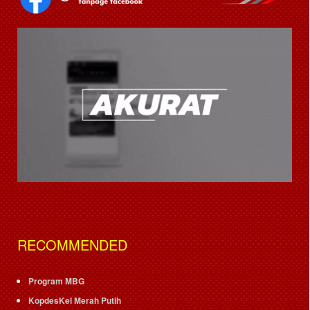
RECOMMENDED
Program MBG
KopdesKel Merah Putih