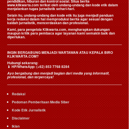
pendidikan, hiburan dan kontrol sosial. Situs berita
www.klikwarta.com terikat oleh undang-undang dan kode etik dalam
menjalankan tugas jurnalistik sehari-hari.
Selain itu, undang-undang dan kode etik itu juga menjadi panduan
kerja redaksi dalam hal memproduksi berita agar sesuai dengan
kaidah jurnalistik, mencerdaskan dan profesional.
Kami, para pengelola Klikwarta.com, mengharapkan dukungan
maupun kritik para pembaca agar layanan kami semakin baik dan
diperlukan.
INGIN BERGABUNG MENJADI WARTAWAN ATAU KEPALA BIRO
KLIKWARTA.COM?
Hubungi sekarang:
📱
HP/WhatsApp:
(+62) 853 7768 8284
Ayo bergabung dan menjadi bagian dari media yang informatif,
profesional, dan terpercaya!
Redaksi
Pedoman Pemberitaan Media Siber
Kode Etik Jurnalistik
Disclaimer
Iklan