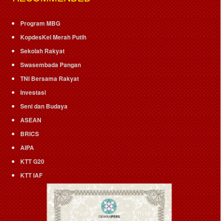
Program MBG
KopdesKel Merah Putih
Sekolah Rakyat
Swasembada Pangan
TNI Bersama Rakyat
Investasi
Seni dan Budaya
ASEAN
BRICS
AIPA
KTT G20
KTT IAF