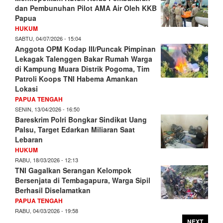
dan Pembunuhan Pilot AMA Air Oleh KKB
Papua
HUKUM
SABTU, 04/07/2026 - 15:04
Anggota OPM Kodap III/Puncak Pimpinan
Lekagak Talenggen Bakar Rumah Warga
di Kampung Muara Distrik Pogoma, Tim
Patroli Koops TNI Habema Amankan
Lokasi
PAPUA TENGAH
SENIN, 13/04/2026 - 16:50
Bareskrim Polri Bongkar Sindikat Uang
Palsu, Target Edarkan Miliaran Saat
Lebaran
HUKUM
RABU, 18/03/2026 - 12:13
TNI Gagalkan Serangan Kelompok
Bersenjata di Tembagapura, Warga Sipil
Berhasil Diselamatkan
PAPUA TENGAH
RABU, 04/03/2026 - 19:58
NEXT