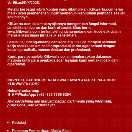
Verifikasi/K/X/2025.
Melalui berbagai rubrik/konten yang ditampilkan, Klikwarta.com terus
melakukan pembenahan untuk memenuhi kebutuhan pembaca sesuai
kekiniannya.
Klikwarta.com dalam penyajiannya mengemban fungsi informasi,
pendidikan, hiburan dan kontrol sosial. Situs berita
www.klikwarta.com terikat oleh undang-undang dan kode etik dalam
menjalankan tugas jurnalistik sehari-hari.
Selain itu, undang-undang dan kode etik itu juga menjadi panduan
kerja redaksi dalam hal memproduksi berita agar sesuai dengan
kaidah jurnalistik, mencerdaskan dan profesional.
Kami, para pengelola Klikwarta.com, mengharapkan dukungan
maupun kritik para pembaca agar layanan kami semakin baik dan
diperlukan.
INGIN BERGABUNG MENJADI WARTAWAN ATAU KEPALA BIRO
KLIKWARTA.COM?
Hubungi sekarang:
📱
HP/WhatsApp:
(+62) 853 7768 8284
Ayo bergabung dan menjadi bagian dari media yang informatif,
profesional, dan terpercaya!
Redaksi
Pedoman Pemberitaan Media Siber