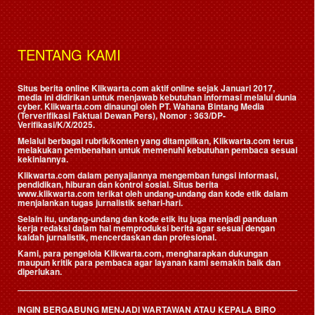
TENTANG KAMI
Situs berita online Klikwarta.com aktif online sejak Januari 2017,
media ini didirikan untuk menjawab kebutuhan informasi melalui dunia
cyber. Klikwarta.com dinaungi oleh
PT. Wahana Bintang Media
(Terverifikasi Faktual Dewan Pers)
, Nomor : 363/DP-
Verifikasi/K/X/2025.
Melalui berbagai rubrik/konten yang ditampilkan, Klikwarta.com terus
melakukan pembenahan untuk memenuhi kebutuhan pembaca sesuai
kekiniannya.
Klikwarta.com dalam penyajiannya mengemban fungsi informasi,
pendidikan, hiburan dan kontrol sosial. Situs berita
www.klikwarta.com terikat oleh undang-undang dan kode etik dalam
menjalankan tugas jurnalistik sehari-hari.
Selain itu, undang-undang dan kode etik itu juga menjadi panduan
kerja redaksi dalam hal memproduksi berita agar sesuai dengan
kaidah jurnalistik, mencerdaskan dan profesional.
Kami, para pengelola Klikwarta.com, mengharapkan dukungan
maupun kritik para pembaca agar layanan kami semakin baik dan
diperlukan.
INGIN BERGABUNG MENJADI WARTAWAN ATAU KEPALA BIRO