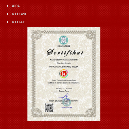
AIPA
KTT G20
KTT IAF