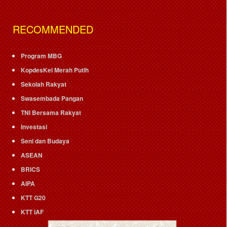
RECOMMENDED
Program MBG
KopdesKel Merah Putih
Sekolah Rakyat
Swasembada Pangan
TNI Bersama Rakyat
Investasi
Seni dan Budaya
ASEAN
BRICS
AIPA
KTT G20
KTT IAF