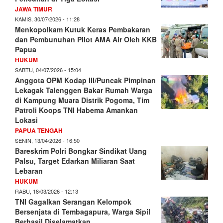
JAWA TIMUR
KAMIS, 30/07/2026 - 11:28
Menkopolkam Kutuk Keras Pembakaran
dan Pembunuhan Pilot AMA Air Oleh KKB
Papua
HUKUM
SABTU, 04/07/2026 - 15:04
Anggota OPM Kodap III/Puncak Pimpinan
Lekagak Talenggen Bakar Rumah Warga
di Kampung Muara Distrik Pogoma, Tim
Patroli Koops TNI Habema Amankan
Lokasi
PAPUA TENGAH
SENIN, 13/04/2026 - 16:50
Bareskrim Polri Bongkar Sindikat Uang
Palsu, Target Edarkan Miliaran Saat
Lebaran
HUKUM
RABU, 18/03/2026 - 12:13
TNI Gagalkan Serangan Kelompok
Bersenjata di Tembagapura, Warga Sipil
Berhasil Diselamatkan