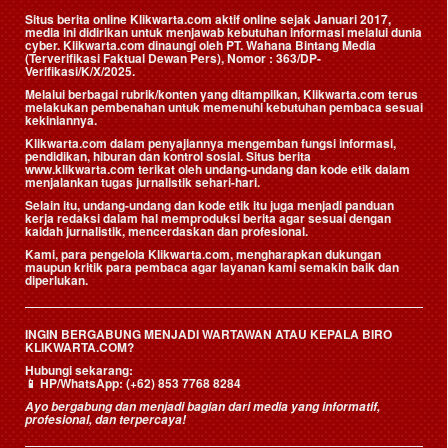
Situs berita online Klikwarta.com aktif online sejak Januari 2017,
media ini didirikan untuk menjawab kebutuhan informasi melalui dunia
cyber. Klikwarta.com dinaungi oleh
PT. Wahana Bintang Media
(Terverifikasi Faktual Dewan Pers)
, Nomor : 363/DP-
Verifikasi/K/X/2025.
Melalui berbagai rubrik/konten yang ditampilkan, Klikwarta.com terus
melakukan pembenahan untuk memenuhi kebutuhan pembaca sesuai
kekiniannya.
Klikwarta.com dalam penyajiannya mengemban fungsi informasi,
pendidikan, hiburan dan kontrol sosial. Situs berita
www.klikwarta.com terikat oleh undang-undang dan kode etik dalam
menjalankan tugas jurnalistik sehari-hari.
Selain itu, undang-undang dan kode etik itu juga menjadi panduan
kerja redaksi dalam hal memproduksi berita agar sesuai dengan
kaidah jurnalistik, mencerdaskan dan profesional.
Kami, para pengelola Klikwarta.com, mengharapkan dukungan
maupun kritik para pembaca agar layanan kami semakin baik dan
diperlukan.
INGIN BERGABUNG MENJADI WARTAWAN ATAU KEPALA BIRO
KLIKWARTA.COM?
Hubungi sekarang:
📱
HP/WhatsApp:
(+62) 853 7768 8284
Ayo bergabung dan menjadi bagian dari media yang informatif,
profesional, dan terpercaya!