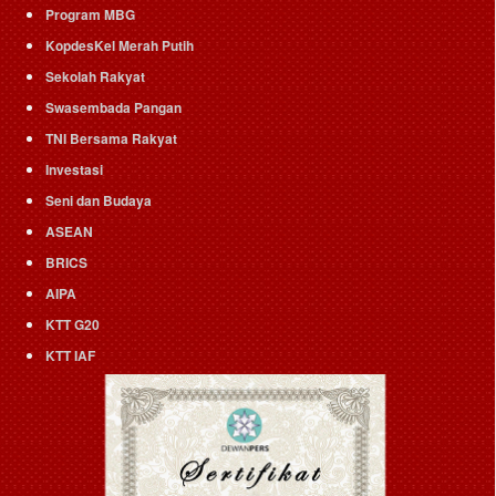
Program MBG
KopdesKel Merah Putih
Sekolah Rakyat
Swasembada Pangan
TNI Bersama Rakyat
Investasi
Seni dan Budaya
ASEAN
BRICS
AIPA
KTT G20
KTT IAF