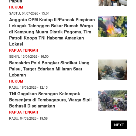
Papua
HUKUM
SABTU, 04/07/2026 - 15:04
Anggota OPM Kodap III/Puncak Pimpinan
Lekagak Talenggen Bakar Rumah Warga
di Kampung Muara Distrik Pogoma, Tim
Patroli Koops TNI Habema Amankan
Lokasi
PAPUA TENGAH
SENIN, 13/04/2026 - 16:50
Bareskrim Polri Bongkar Sindikat Uang
Palsu, Target Edarkan Miliaran Saat
Lebaran
HUKUM
RABU, 18/03/2026 - 12:13
TNI Gagalkan Serangan Kelompok
Bersenjata di Tembagapura, Warga Sipil
Berhasil Diselamatkan
PAPUA TENGAH
RABU, 04/03/2026 - 19:58
NEXT