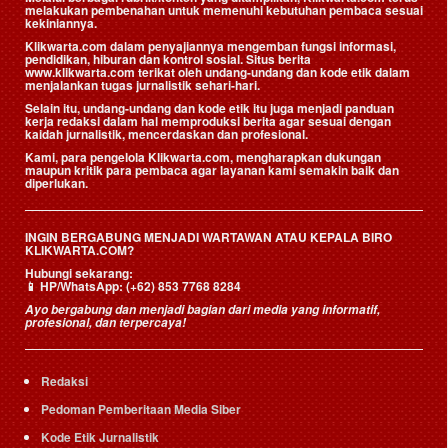
melakukan pembenahan untuk memenuhi kebutuhan pembaca sesuai
kekiniannya.
Klikwarta.com dalam penyajiannya mengemban fungsi informasi,
pendidikan, hiburan dan kontrol sosial. Situs berita
www.klikwarta.com terikat oleh undang-undang dan kode etik dalam
menjalankan tugas jurnalistik sehari-hari.
Selain itu, undang-undang dan kode etik itu juga menjadi panduan
kerja redaksi dalam hal memproduksi berita agar sesuai dengan
kaidah jurnalistik, mencerdaskan dan profesional.
Kami, para pengelola Klikwarta.com, mengharapkan dukungan
maupun kritik para pembaca agar layanan kami semakin baik dan
diperlukan.
INGIN BERGABUNG MENJADI WARTAWAN ATAU KEPALA BIRO
KLIKWARTA.COM?
Hubungi sekarang:
📱
HP/WhatsApp:
(+62) 853 7768 8284
Ayo bergabung dan menjadi bagian dari media yang informatif,
profesional, dan terpercaya!
Redaksi
Pedoman Pemberitaan Media Siber
Kode Etik Jurnalistik