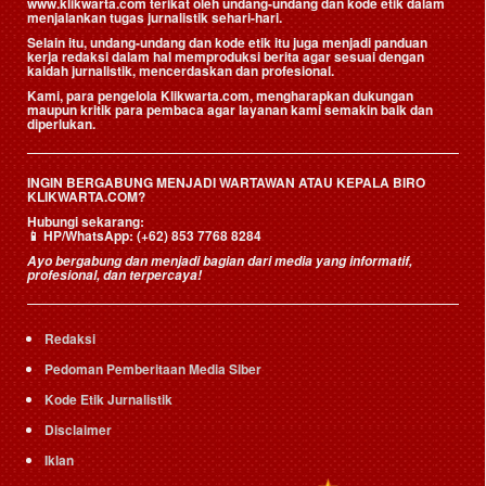
www.klikwarta.com terikat oleh undang-undang dan kode etik dalam
menjalankan tugas jurnalistik sehari-hari.
Selain itu, undang-undang dan kode etik itu juga menjadi panduan
kerja redaksi dalam hal memproduksi berita agar sesuai dengan
kaidah jurnalistik, mencerdaskan dan profesional.
Kami, para pengelola Klikwarta.com, mengharapkan dukungan
maupun kritik para pembaca agar layanan kami semakin baik dan
diperlukan.
INGIN BERGABUNG MENJADI WARTAWAN ATAU KEPALA BIRO
KLIKWARTA.COM?
Hubungi sekarang:
📱
HP/WhatsApp:
(+62) 853 7768 8284
Ayo bergabung dan menjadi bagian dari media yang informatif,
profesional, dan terpercaya!
Redaksi
Pedoman Pemberitaan Media Siber
Kode Etik Jurnalistik
Disclaimer
Iklan