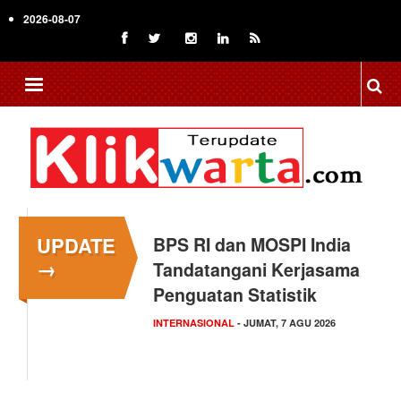
Skip
2026-08-07
to
main
content
UPDATE
BPS RI dan MOSPI India
Kapolsek Kedungkandang
→
Tandatangani Kerjasama
Klarifikasi Isu "Tangkap
Penguatan Statistik
Lepas",…
INTERNASIONAL
HUKUM
- KAMIS, 6 AGU 2026
- JUMAT, 7 AGU 2026