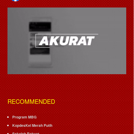
RECOMMENDED
Program MBG
KopdesKel Merah Putih
Sekolah Rakyat