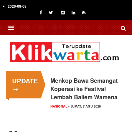
Skip
2026-08-08
to
main
content
UPDATE
Menkop Bawa Semangat
Tingkatkan Daya Saing
→
Koperasi ke Festival
Indonesia, BRIN Fokus
Lembah Baliem Wamena
Kembangkan Teknologi…
NASIONAL
NASIONAL
- JUMAT, 7 AGU 2026
- JUMAT, 7 AGU 2026