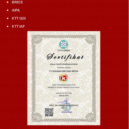
BRICS
AIPA
KTT G20
KTT IAF