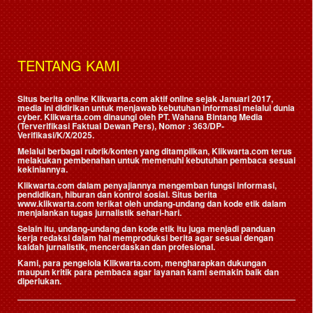
TENTANG KAMI
Situs berita online Klikwarta.com aktif online sejak Januari 2017,
media ini didirikan untuk menjawab kebutuhan informasi melalui dunia
cyber. Klikwarta.com dinaungi oleh
PT. Wahana Bintang Media
(Terverifikasi Faktual Dewan Pers)
, Nomor : 363/DP-
Verifikasi/K/X/2025.
Melalui berbagai rubrik/konten yang ditampilkan, Klikwarta.com terus
melakukan pembenahan untuk memenuhi kebutuhan pembaca sesuai
kekiniannya.
Klikwarta.com dalam penyajiannya mengemban fungsi informasi,
pendidikan, hiburan dan kontrol sosial. Situs berita
www.klikwarta.com terikat oleh undang-undang dan kode etik dalam
menjalankan tugas jurnalistik sehari-hari.
Selain itu, undang-undang dan kode etik itu juga menjadi panduan
kerja redaksi dalam hal memproduksi berita agar sesuai dengan
kaidah jurnalistik, mencerdaskan dan profesional.
Kami, para pengelola Klikwarta.com, mengharapkan dukungan
maupun kritik para pembaca agar layanan kami semakin baik dan
diperlukan.