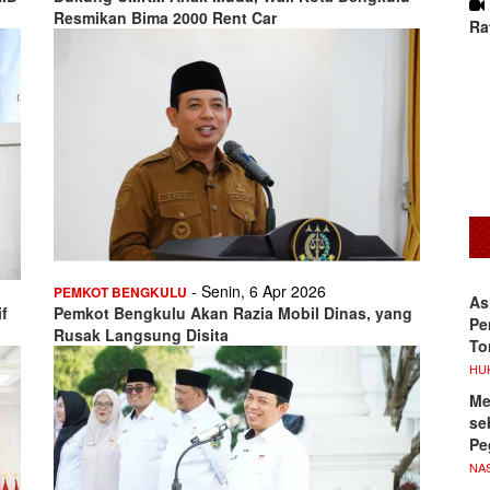
Resmikan Bima 2000 Rent Car
Ra
- Senin, 6 Apr 2026
PEMKOT BENGKULU
As
if
Pemkot Bengkulu Akan Razia Mobil Dinas, yang
Pe
Rusak Langsung Disita
To
HU
Me
se
Pe
NA