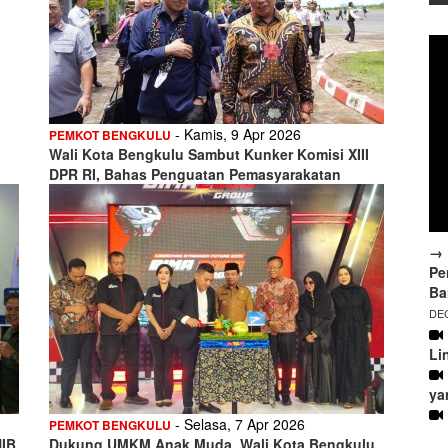
- Kamis, 9 Apr 2026
PEMKOT BENGKULU
Wali Kota Bengkulu Sambut Kunker Komisi XIII
DPR RI, Bahas Penguatan Pemasyarakatan
→ 
Pe
Ba
DEC
Li
ya
- Selasa, 7 Apr 2026
PEMKOT BENGKULU
NIB
Dukung UMKM Anak Muda, Wali Kota Bengkulu