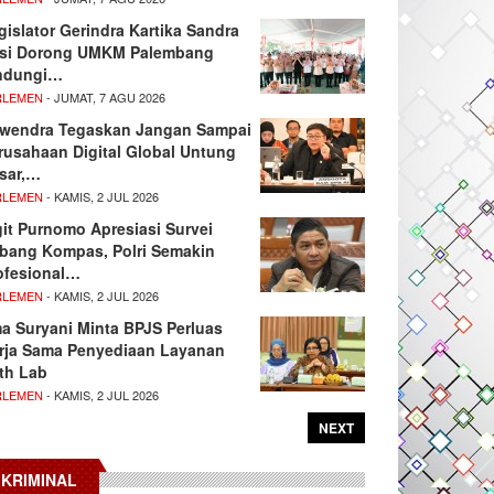
gislator Gerindra Kartika Sandra
si Dorong UMKM Palembang
ndungi…
RLEMEN
- JUMAT, 7 AGU 2026
wendra Tegaskan Jangan Sampai
rusahaan Digital Global Untung
sar,…
RLEMEN
- KAMIS, 2 JUL 2026
git Purnomo Apresiasi Survei
tbang Kompas, Polri Semakin
ofesional…
RLEMEN
- KAMIS, 2 JUL 2026
ma Suryani Minta BPJS Perluas
rja Sama Penyediaan Layanan
th Lab
RLEMEN
- KAMIS, 2 JUL 2026
NEXT
KRIMINAL