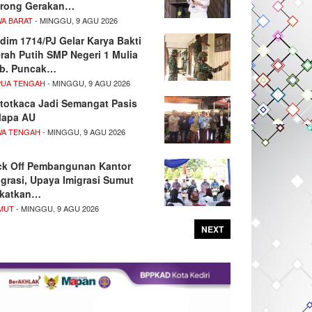
rong Gerakan…
WA BARAT
- MINGGU, 9 AGU 2026
dim 1714/PJ Gelar Karya Bakti
rah Putih SMP Negeri 1 Mulia
b. Puncak…
PUA TENGAH
- MINGGU, 9 AGU 2026
totkaca Jadi Semangat Pasis
lapa AU
WA TENGAH
- MINGGU, 9 AGU 2026
ck Off Pembangunan Kantor
igrasi, Upaya Imigrasi Sumut
katkan…
MUT
- MINGGU, 9 AGU 2026
NEXT