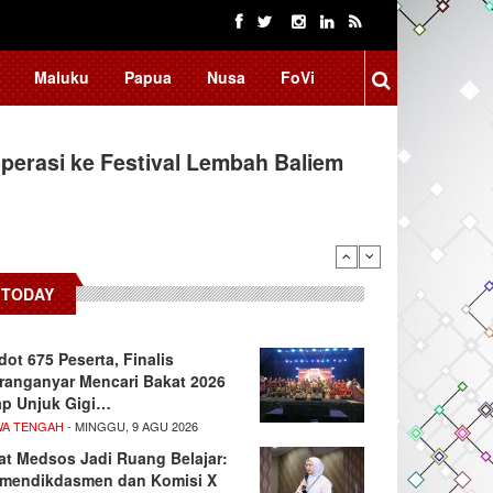
Maluku
Papua
Nusa
FoVi
erasi ke Festival Lembah Baliem
donesia, BRIN Fokus Kembangkan
TODAY
dot 675 Peserta, Finalis
ranganyar Mencari Bakat 2026
ap Unjuk Gigi…
WA TENGAH
- MINGGU, 9 AGU 2026
at Medsos Jadi Ruang Belajar:
mendikdasmen dan Komisi X