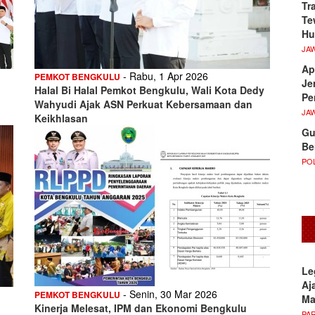
Tr
Te
Hu
JA
Ap
- Rabu, 1 Apr 2026
PEMKOT BENGKULU
Je
Halal Bi Halal Pemkot Bengkulu, Wali Kota Dedy
Pe
Wahyudi Ajak ASN Perkuat Kebersamaan dan
JA
Keikhlasan
Gu
Be
POL
Le
Aj
- Senin, 30 Mar 2026
PEMKOT BENGKULU
M
Kinerja Melesat, IPM dan Ekonomi Bengkulu
PA