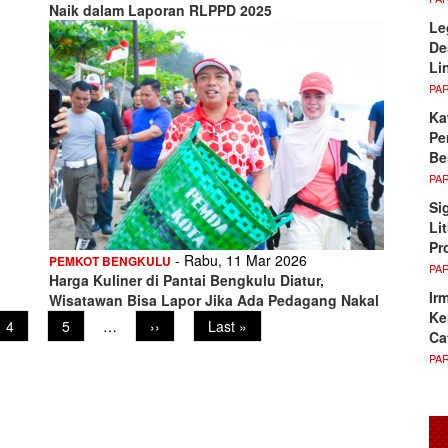
Naik dalam Laporan RLPPD 2025
Le
De
Li
PA
Ka
Pe
Be
PA
Si
Li
Pr
- Rabu, 11 Mar 2026
PEMKOT BENGKULU
PA
Harga Kuliner di Pantai Bengkulu Diatur,
Ir
Wisatawan Bisa Lapor Jika Ada Pedagang Nakal
Ke
Page
4
Page
5
…
Next
››
Last
Last »
Ca
page
page
PA