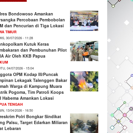
lres Bondowoso Amankan
rsangka Percobaan Pembobolan
M dan Pencurian di Tiga Lokasi
WA TIMUR
IS, 30/07/2026 - 11:28
nkopolkam Kutuk Keras
mbakaran dan Pembunuhan Pilot
A Air Oleh KKB Papua
KUM
TU, 04/07/2026 - 15:04
ggota OPM Kodap III/Puncak
mpinan Lekagak Talenggen Bakar
mah Warga di Kampung Muara
strik Pogoma, Tim Patroli Koops
I Habema Amankan Lokasi
PUA TENGAH
IN, 13/04/2026 - 16:50
reskrim Polri Bongkar Sindikat
ng Palsu, Target Edarkan Miliaran
at Lebaran