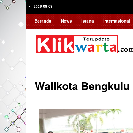
Skip
2026-08-08
to
main
Beranda
News
Istana
Internasional
content
Walikota Bengkulu
Pagination