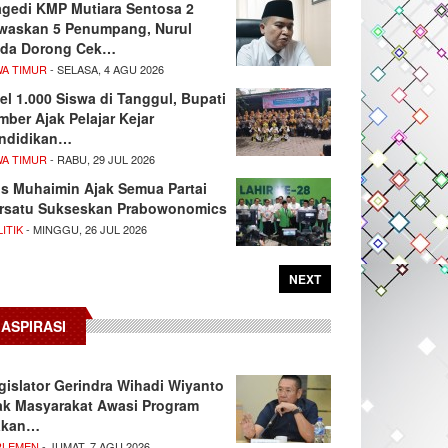
agedi KMP Mutiara Sentosa 2
waskan 5 Penumpang, Nurul
da Dorong Cek…
WA TIMUR
- SELASA, 4 AGU 2026
el 1.000 Siswa di Tanggul, Bupati
mber Ajak Pelajar Kejar
ndidikan…
WA TIMUR
- RABU, 29 JUL 2026
s Muhaimin Ajak Semua Partai
rsatu Sukseskan Prabowonomics
ITIK
- MINGGU, 26 JUL 2026
NEXT
ASPIRASI
gislator Gerindra Wihadi Wiyanto
ak Masyarakat Awasi Program
akan…
RLEMEN
- JUMAT, 7 AGU 2026