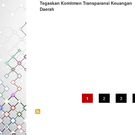
Tegaskan Komitmen Transparansi Keuangan
Daerah
Current
1
Page
2
Page
3
page