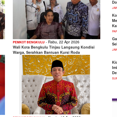
Do
JA
Ko
Me
Ka
PA
Ga
- Rabu, 22 Apr 2026
PEMKOT BENGKULU
Se
Wali Kota Bengkulu Tinjau Langsung Kondisi
JA
Warga, Serahkan Bantuan Kursi Roda
Ki
Im
De
SU