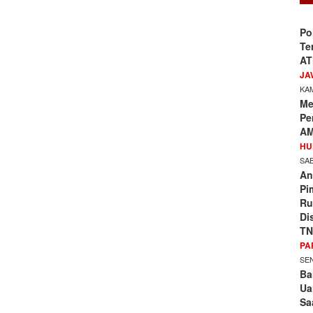
Po
Te
AT
JA
KAM
Me
Pe
AM
HU
SAB
An
Pi
Ru
Di
TN
PA
SEN
Ba
Ua
Sa