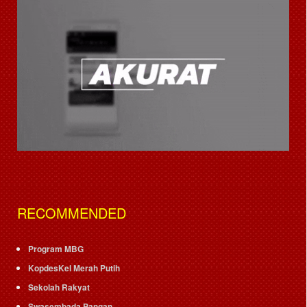
RECOMMENDED
Program MBG
KopdesKel Merah Putih
Sekolah Rakyat
Swasembada Pangan