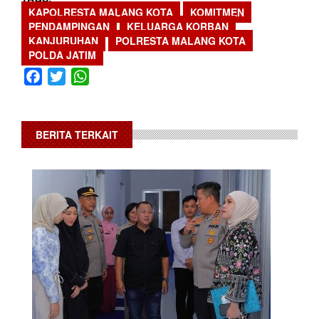
KAPOLRESTA MALANG KOTA
KOMITMEN
PENDAMPINGAN
KELUARGA KORBAN
KANJURUHAN
POLRESTA MALANG KOTA
POLDA JATIM
Facebook
Twitter
WhatsApp
BERITA TERKAIT