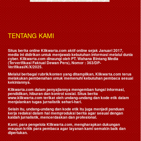
TENTANG KAMI
Situs berita online Klikwarta.com aktif online sejak Januari 2017,
media ini didirikan untuk menjawab kebutuhan informasi melalui dunia
cyber. Klikwarta.com dinaungi oleh
PT. Wahana Bintang Media
(Terverifikasi Faktual Dewan Pers)
, Nomor : 363/DP-
Verifikasi/K/X/2025.
Melalui berbagai rubrik/konten yang ditampilkan, Klikwarta.com terus
melakukan pembenahan untuk memenuhi kebutuhan pembaca sesuai
kekiniannya.
Klikwarta.com dalam penyajiannya mengemban fungsi informasi,
pendidikan, hiburan dan kontrol sosial. Situs berita
www.klikwarta.com terikat oleh undang-undang dan kode etik dalam
menjalankan tugas jurnalistik sehari-hari.
Selain itu, undang-undang dan kode etik itu juga menjadi panduan
kerja redaksi dalam hal memproduksi berita agar sesuai dengan
kaidah jurnalistik, mencerdaskan dan profesional.
Kami, para pengelola Klikwarta.com, mengharapkan dukungan
maupun kritik para pembaca agar layanan kami semakin baik dan
diperlukan.