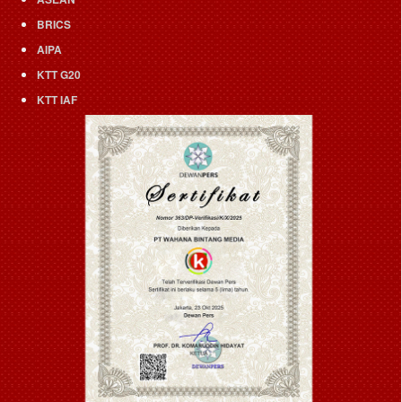
BRICS
AIPA
KTT G20
KTT IAF