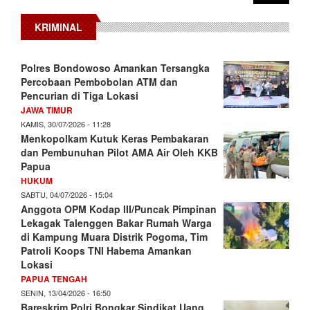
KRIMINAL
Polres Bondowoso Amankan Tersangka
Percobaan Pembobolan ATM dan
Pencurian di Tiga Lokasi
JAWA TIMUR
KAMIS, 30/07/2026 - 11:28
Menkopolkam Kutuk Keras Pembakaran
dan Pembunuhan Pilot AMA Air Oleh KKB
Papua
HUKUM
SABTU, 04/07/2026 - 15:04
Anggota OPM Kodap III/Puncak Pimpinan
Lekagak Talenggen Bakar Rumah Warga
di Kampung Muara Distrik Pogoma, Tim
Patroli Koops TNI Habema Amankan
Lokasi
PAPUA TENGAH
SENIN, 13/04/2026 - 16:50
Bareskrim Polri Bongkar Sindikat Uang