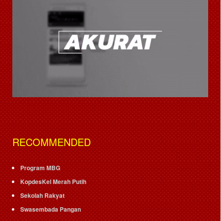
RECOMMENDED
Program MBG
KopdesKel Merah Putih
Sekolah Rakyat
Swasembada Pangan