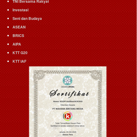
TNI Bersama Rakyat
Investasi
Seni dan Budaya
ASEAN
BRICS
AIPA
KTT G20
KTT IAF