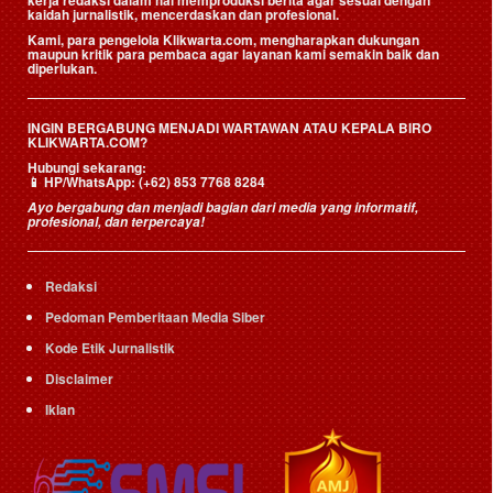
kerja redaksi dalam hal memproduksi berita agar sesuai dengan
kaidah jurnalistik, mencerdaskan dan profesional.
Kami, para pengelola Klikwarta.com, mengharapkan dukungan
maupun kritik para pembaca agar layanan kami semakin baik dan
diperlukan.
INGIN BERGABUNG MENJADI WARTAWAN ATAU KEPALA BIRO
KLIKWARTA.COM?
Hubungi sekarang:
📱
HP/WhatsApp:
(+62) 853 7768 8284
Ayo bergabung dan menjadi bagian dari media yang informatif,
profesional, dan terpercaya!
Redaksi
Pedoman Pemberitaan Media Siber
Kode Etik Jurnalistik
Disclaimer
Iklan