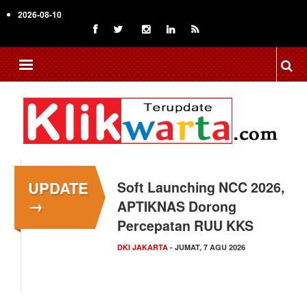
Skip
2026-08-10
to
main
content
UPDATE
Menkop Bawa Semangat
→
Koperasi ke Festival
Lembah Baliem Wamena
NASIONAL
- JUMAT, 7 AGU 2026