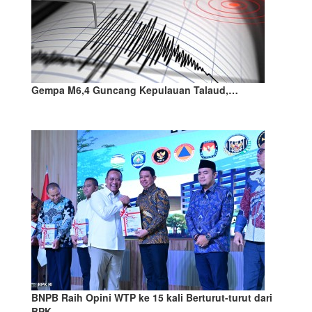
Gempa M6,4 Guncang Kepulauan Talaud,…
BNPB Raih Opini WTP ke 15 kali Berturut-turut dari
BPK…