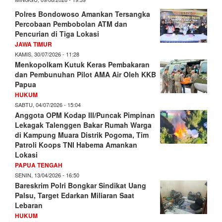
Polres Bondowoso Amankan Tersangka
Percobaan Pembobolan ATM dan
Pencurian di Tiga Lokasi
JAWA TIMUR
KAMIS, 30/07/2026 - 11:28
Menkopolkam Kutuk Keras Pembakaran
dan Pembunuhan Pilot AMA Air Oleh KKB
Papua
HUKUM
SABTU, 04/07/2026 - 15:04
Anggota OPM Kodap III/Puncak Pimpinan
Lekagak Talenggen Bakar Rumah Warga
di Kampung Muara Distrik Pogoma, Tim
Patroli Koops TNI Habema Amankan
Lokasi
PAPUA TENGAH
SENIN, 13/04/2026 - 16:50
Bareskrim Polri Bongkar Sindikat Uang
Palsu, Target Edarkan Miliaran Saat
Lebaran
HUKUM