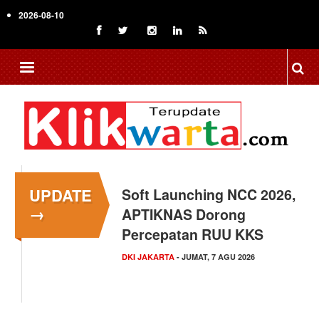
Skip
2026-08-10
to
main
content
UPDATE
Menkop Bawa Semangat
→
Koperasi ke Festival
Lembah Baliem Wamena
NASIONAL
- JUMAT, 7 AGU 2026