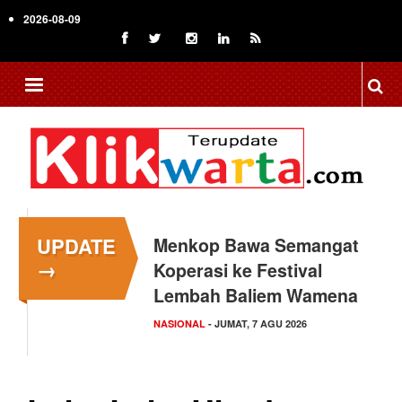
Skip
2026-08-09
to
main
content
UPDATE
Tingkatkan Daya Saing
→
Indonesia, BRIN Fokus
Kembangkan Teknologi…
NASIONAL
- JUMAT, 7 AGU 2026