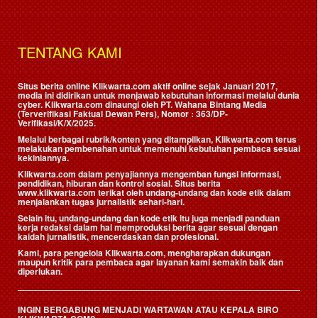
TENTANG KAMI
Situs berita online Klikwarta.com aktif online sejak Januari 2017,
media ini didirikan untuk menjawab kebutuhan informasi melalui dunia
cyber. Klikwarta.com dinaungi oleh
PT. Wahana Bintang Media
(Terverifikasi Faktual Dewan Pers)
, Nomor : 363/DP-
Verifikasi/K/X/2025.
Melalui berbagai rubrik/konten yang ditampilkan, Klikwarta.com terus
melakukan pembenahan untuk memenuhi kebutuhan pembaca sesuai
kekiniannya.
Klikwarta.com dalam penyajiannya mengemban fungsi informasi,
pendidikan, hiburan dan kontrol sosial. Situs berita
www.klikwarta.com terikat oleh undang-undang dan kode etik dalam
menjalankan tugas jurnalistik sehari-hari.
Selain itu, undang-undang dan kode etik itu juga menjadi panduan
kerja redaksi dalam hal memproduksi berita agar sesuai dengan
kaidah jurnalistik, mencerdaskan dan profesional.
Kami, para pengelola Klikwarta.com, mengharapkan dukungan
maupun kritik para pembaca agar layanan kami semakin baik dan
diperlukan.
INGIN BERGABUNG MENJADI WARTAWAN ATAU KEPALA BIRO