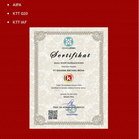
AIPA
KTT G20
KTT IAF