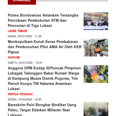
Polres Bondowoso Amankan Tersangka
Percobaan Pembobolan ATM dan
Pencurian di Tiga Lokasi
JAWA TIMUR
KAMIS, 30/07/2026 - 11:28
Menkopolkam Kutuk Keras Pembakaran
dan Pembunuhan Pilot AMA Air Oleh KKB
Papua
HUKUM
SABTU, 04/07/2026 - 15:04
Anggota OPM Kodap III/Puncak Pimpinan
Lekagak Talenggen Bakar Rumah Warga
di Kampung Muara Distrik Pogoma, Tim
Patroli Koops TNI Habema Amankan
Lokasi
PAPUA TENGAH
SENIN, 13/04/2026 - 16:50
Bareskrim Polri Bongkar Sindikat Uang
Palsu, Target Edarkan Miliaran Saat
Lebaran