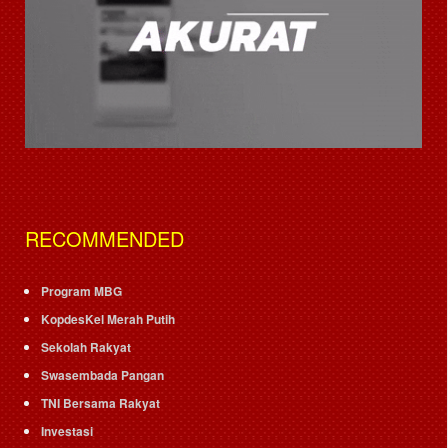
RECOMMENDED
Program MBG
KopdesKel Merah Putih
Sekolah Rakyat
Swasembada Pangan
TNI Bersama Rakyat
Investasi