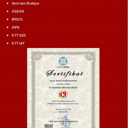
Seni dan Budaya
ASEAN
BRICS
AIPA
KTT G20
KTT IAF