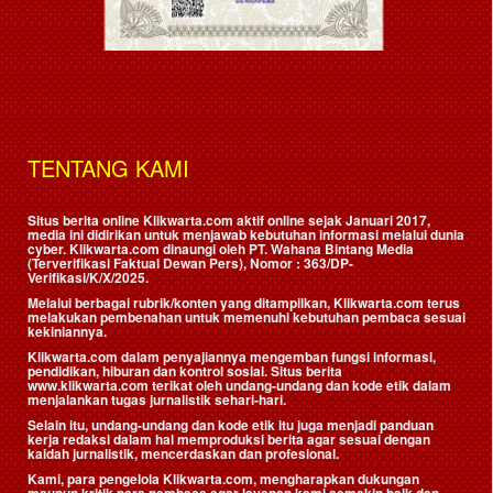
TENTANG KAMI
Situs berita online Klikwarta.com aktif online sejak Januari 2017,
media ini didirikan untuk menjawab kebutuhan informasi melalui dunia
cyber. Klikwarta.com dinaungi oleh
PT. Wahana Bintang Media
(Terverifikasi Faktual Dewan Pers)
, Nomor : 363/DP-
Verifikasi/K/X/2025.
Melalui berbagai rubrik/konten yang ditampilkan, Klikwarta.com terus
melakukan pembenahan untuk memenuhi kebutuhan pembaca sesuai
kekiniannya.
Klikwarta.com dalam penyajiannya mengemban fungsi informasi,
pendidikan, hiburan dan kontrol sosial. Situs berita
www.klikwarta.com terikat oleh undang-undang dan kode etik dalam
menjalankan tugas jurnalistik sehari-hari.
Selain itu, undang-undang dan kode etik itu juga menjadi panduan
kerja redaksi dalam hal memproduksi berita agar sesuai dengan
kaidah jurnalistik, mencerdaskan dan profesional.
Kami, para pengelola Klikwarta.com, mengharapkan dukungan