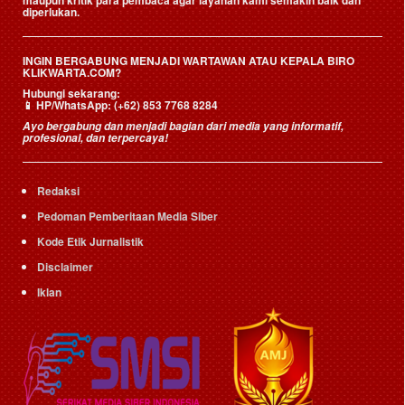
maupun kritik para pembaca agar layanan kami semakin baik dan
diperlukan.
INGIN BERGABUNG MENJADI WARTAWAN ATAU KEPALA BIRO
KLIKWARTA.COM?
Hubungi sekarang:
📱
HP/WhatsApp:
(+62) 853 7768 8284
Ayo bergabung dan menjadi bagian dari media yang informatif,
profesional, dan terpercaya!
Redaksi
Pedoman Pemberitaan Media Siber
Kode Etik Jurnalistik
Disclaimer
Iklan