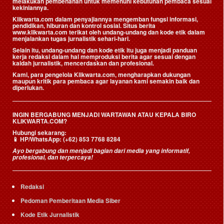
melakukan pembenahan untuk memenuhi kebutuhan pembaca sesuai
kekiniannya.
Klikwarta.com dalam penyajiannya mengemban fungsi informasi,
pendidikan, hiburan dan kontrol sosial. Situs berita
www.klikwarta.com terikat oleh undang-undang dan kode etik dalam
menjalankan tugas jurnalistik sehari-hari.
Selain itu, undang-undang dan kode etik itu juga menjadi panduan
kerja redaksi dalam hal memproduksi berita agar sesuai dengan
kaidah jurnalistik, mencerdaskan dan profesional.
Kami, para pengelola Klikwarta.com, mengharapkan dukungan
maupun kritik para pembaca agar layanan kami semakin baik dan
diperlukan.
INGIN BERGABUNG MENJADI WARTAWAN ATAU KEPALA BIRO
KLIKWARTA.COM?
Hubungi sekarang:
📱
HP/WhatsApp:
(+62) 853 7768 8284
Ayo bergabung dan menjadi bagian dari media yang informatif,
profesional, dan terpercaya!
Redaksi
Pedoman Pemberitaan Media Siber
Kode Etik Jurnalistik