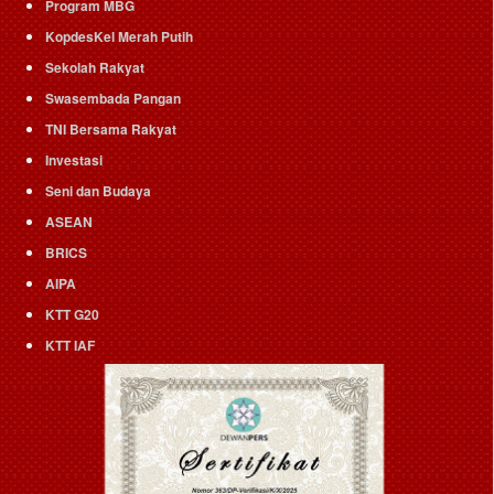
Program MBG
KopdesKel Merah Putih
Sekolah Rakyat
Swasembada Pangan
TNI Bersama Rakyat
Investasi
Seni dan Budaya
ASEAN
BRICS
AIPA
KTT G20
KTT IAF