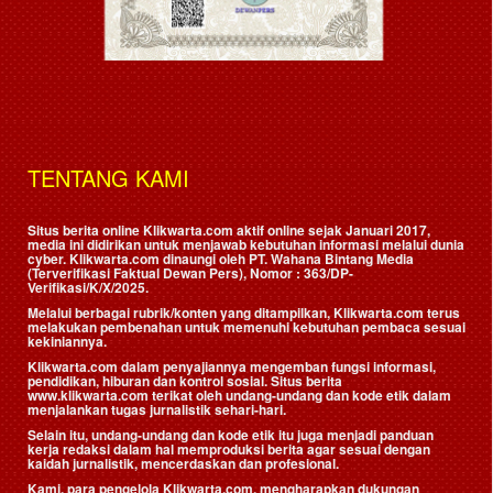
TENTANG KAMI
Situs berita online Klikwarta.com aktif online sejak Januari 2017,
media ini didirikan untuk menjawab kebutuhan informasi melalui dunia
cyber. Klikwarta.com dinaungi oleh
PT. Wahana Bintang Media
(Terverifikasi Faktual Dewan Pers)
, Nomor : 363/DP-
Verifikasi/K/X/2025.
Melalui berbagai rubrik/konten yang ditampilkan, Klikwarta.com terus
melakukan pembenahan untuk memenuhi kebutuhan pembaca sesuai
kekiniannya.
Klikwarta.com dalam penyajiannya mengemban fungsi informasi,
pendidikan, hiburan dan kontrol sosial. Situs berita
www.klikwarta.com terikat oleh undang-undang dan kode etik dalam
menjalankan tugas jurnalistik sehari-hari.
Selain itu, undang-undang dan kode etik itu juga menjadi panduan
kerja redaksi dalam hal memproduksi berita agar sesuai dengan
kaidah jurnalistik, mencerdaskan dan profesional.
Kami, para pengelola Klikwarta.com, mengharapkan dukungan