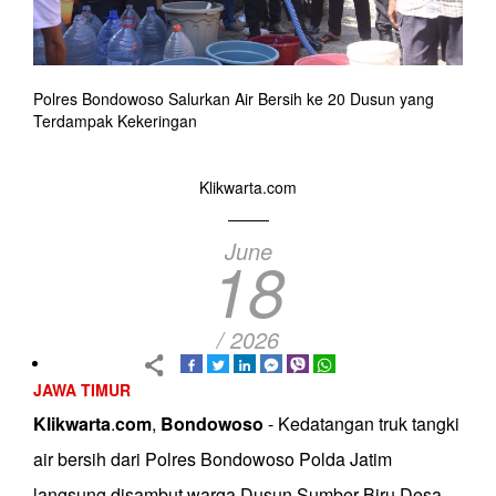
Polres Bondowoso Salurkan Air Bersih ke 20 Dusun yang
Terdampak Kekeringan
Klikwarta.com
June
18
/ 2026
JAWA TIMUR
Klikwarta
.
com
,
Bondowoso
- Kedatangan truk tangki
air bersih dari Polres Bondowoso Polda Jatim
langsung disambut warga Dusun Sumber Biru Desa