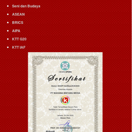
Seni dan Budaya
ASEAN
BRICS
AIPA
KTT G20
KTT IAF