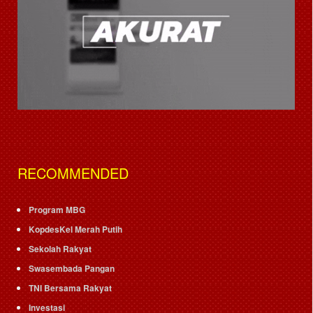
RECOMMENDED
Program MBG
KopdesKel Merah Putih
Sekolah Rakyat
Swasembada Pangan
TNI Bersama Rakyat
Investasi