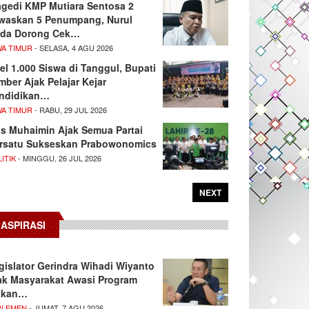
agedi KMP Mutiara Sentosa 2
waskan 5 Penumpang, Nurul
da Dorong Cek…
WA TIMUR
- SELASA, 4 AGU 2026
el 1.000 Siswa di Tanggul, Bupati
mber Ajak Pelajar Kejar
ndidikan…
WA TIMUR
- RABU, 29 JUL 2026
s Muhaimin Ajak Semua Partai
rsatu Sukseskan Prabowonomics
ITIK
- MINGGU, 26 JUL 2026
NEXT
ASPIRASI
gislator Gerindra Wihadi Wiyanto
ak Masyarakat Awasi Program
akan…
RLEMEN
- JUMAT, 7 AGU 2026