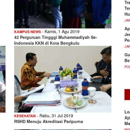
Tr
Te
Hu
JA
Ap
- Kamis, 1 Agu 2019
KAMPUS NEWS
Je
42 Perguruan Tingggi Muhammadiyah Se-
Pe
Indonesia KKN di Kota Bengkulu
JA
Gu
Be
POL
Le
- Rabu, 31 Jul 2019
KESEHATAN
Aj
RSHD Menuju Akreditasi Paripurna
M
PA