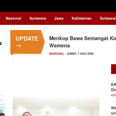
Nasional
Sumatera
Jawa
Kalimantan
Sulawesi
UPDATE
Menkop Bawa Semangat Kop
→
Wamena
NASIONAL
- JUMAT, 7 AGU 2026
KR
Di
KE
Wa
un