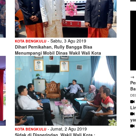
- Sabtu, 3 Agu 2019
KOTA BENGKULU
Dihari Pernikahan, Rully Bangga Bisa
Menumpangi Mobil Dinas Wakil Wali Kota
→ 
Pe
Ba
DEC
Li
ya
- Jumat, 2 Agu 2019
KOTA BENGKULU
Sidak di Disperindag, Wakil Wali Kota :