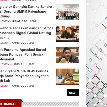
gislator Gerindra Kartika Sandra
si Dorong UMKM Palembang
ndungi…
RLEMEN
- JUMAT, 7 AGU 2026
wendra Tegaskan Jangan Sampai
rusahaan Digital Global Untung
sar,…
RLEMEN
- KAMIS, 2 JUL 2026
git Purnomo Apresiasi Survei
tbang Kompas, Polri Semakin
ofesional…
RLEMEN
- KAMIS, 2 JUL 2026
ma Suryani Minta BPJS Perluas
rja Sama Penyediaan Layanan
th Lab
RLEMEN
- KAMIS, 2 JUL 2026
NEXT
KRIMINAL