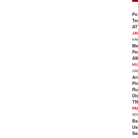
Po
Te
AT
JA
KAM
Me
Pe
AM
HU
SAB
An
Pi
Ru
Di
TN
PA
SEN
Ba
Ua
Sa