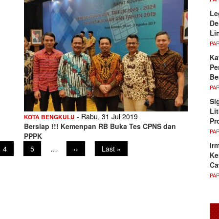
Le
De
Li
PA
Ka
Pe
Be
PA
Si
Li
- Rabu, 31 Jul 2019
KOTA BENGKULU
Pr
Bersiap !!! Kemenpan RB Buka Tes CPNS dan
PA
PPPK
Ir
Page
4
Page
5
…
Next
››
Last
Last »
Ke
page
page
Ca
PA