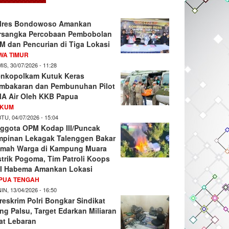
lres Bondowoso Amankan
rsangka Percobaan Pembobolan
M dan Pencurian di Tiga Lokasi
WA TIMUR
IS, 30/07/2026 - 11:28
nkopolkam Kutuk Keras
mbakaran dan Pembunuhan Pilot
A Air Oleh KKB Papua
KUM
TU, 04/07/2026 - 15:04
ggota OPM Kodap III/Puncak
mpinan Lekagak Talenggen Bakar
mah Warga di Kampung Muara
strik Pogoma, Tim Patroli Koops
I Habema Amankan Lokasi
PUA TENGAH
IN, 13/04/2026 - 16:50
reskrim Polri Bongkar Sindikat
ng Palsu, Target Edarkan Miliaran
at Lebaran