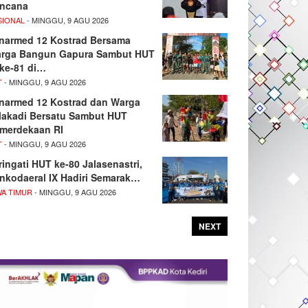
ncana
SIONAL
- MINGGU, 9 AGU 2026
narmed 12 Kostrad Bersama
rga Bangun Gapura Sambut HUT
 ke-81 di…
T
- MINGGU, 9 AGU 2026
narmed 12 Kostrad dan Warga
lakadi Bersatu Sambut HUT
merdekaan RI
T
- MINGGU, 9 AGU 2026
ringati HUT ke-80 Jalasenastri,
nkodaeral IX Hadiri Semarak…
WA TIMUR
- MINGGU, 9 AGU 2026
NEXT