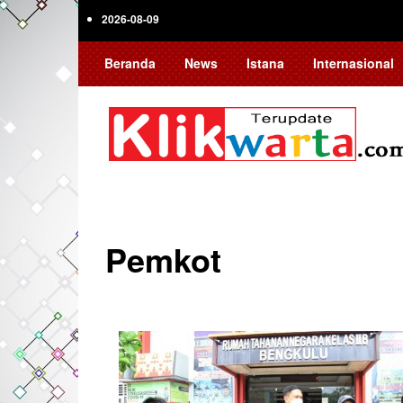
Skip
2026-08-09
to
main
Beranda
News
Istana
Internasional
content
Pemkot
Pagination