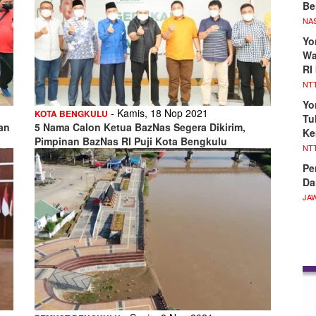
Be
NA
Yo
Wa
RI
NT
Yo
- Kamis, 18 Nop 2021
KOTA BENGKULU
Tu
an
5 Nama Calon Ketua BazNas Segera Dikirim,
Ke
Pimpinan BazNas RI Puji Kota Bengkulu
NT
Pe
Da
JA