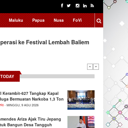
Maluku
Papua
Nusa
FoVi
erasi ke Festival Lembah Baliem
TODAY
I Kerambit-627 Tangkap Kapal
duga Bermuatan Narkoba 1,3 Ton
PRI
- MINGGU, 9 AGU 2026
mendes Ariza Ajak Tiru Jepang
tuk Bangun Desa Tangguh