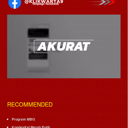
RECOMMENDED
Program MBG
KopdesKel Merah Putih