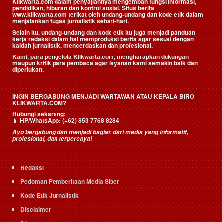
Klikwarta.com dalam penyajiannya mengemban fungsi informasi,
pendidikan, hiburan dan kontrol sosial. Situs berita
www.klikwarta.com terikat oleh undang-undang dan kode etik dalam
menjalankan tugas jurnalistik sehari-hari.
Selain itu, undang-undang dan kode etik itu juga menjadi panduan
kerja redaksi dalam hal memproduksi berita agar sesuai dengan
kaidah jurnalistik, mencerdaskan dan profesional.
Kami, para pengelola Klikwarta.com, mengharapkan dukungan
maupun kritik para pembaca agar layanan kami semakin baik dan
diperlukan.
INGIN BERGABUNG MENJADI WARTAWAN ATAU KEPALA BIRO
KLIKWARTA.COM?
Hubungi sekarang:
📱
HP/WhatsApp:
(+62) 853 7768 8284
Ayo bergabung dan menjadi bagian dari media yang informatif,
profesional, dan terpercaya!
Redaksi
Pedoman Pemberitaan Media Siber
Kode Etik Jurnalistik
Disclaimer