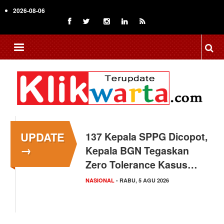
Skip
2026-08-06
to
main
content
UPDATE
137 Kepala SPPG Dicopot,
→
Kepala BGN Tegaskan
Zero Tolerance Kasus…
NASIONAL
- RABU, 5 AGU 2026