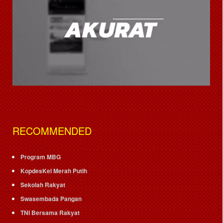
RECOMMENDED
Program MBG
KopdesKel Merah Putih
Sekolah Rakyat
Swasembada Pangan
TNI Bersama Rakyat