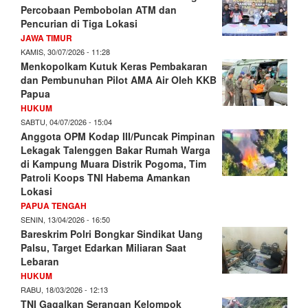
Percobaan Pembobolan ATM dan
Pencurian di Tiga Lokasi
JAWA TIMUR
KAMIS, 30/07/2026 - 11:28
Menkopolkam Kutuk Keras Pembakaran
dan Pembunuhan Pilot AMA Air Oleh KKB
Papua
HUKUM
SABTU, 04/07/2026 - 15:04
Anggota OPM Kodap III/Puncak Pimpinan
Lekagak Talenggen Bakar Rumah Warga
di Kampung Muara Distrik Pogoma, Tim
Patroli Koops TNI Habema Amankan
Lokasi
PAPUA TENGAH
SENIN, 13/04/2026 - 16:50
Bareskrim Polri Bongkar Sindikat Uang
Palsu, Target Edarkan Miliaran Saat
Lebaran
HUKUM
RABU, 18/03/2026 - 12:13
TNI Gagalkan Serangan Kelompok