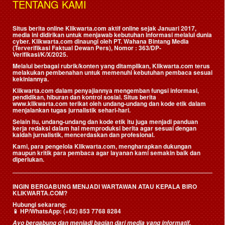
TENTANG KAMI
Situs berita online Klikwarta.com aktif online sejak Januari 2017,
media ini didirikan untuk menjawab kebutuhan informasi melalui dunia
cyber. Klikwarta.com dinaungi oleh
PT. Wahana Bintang Media
(Terverifikasi Faktual Dewan Pers)
, Nomor : 363/DP-
Verifikasi/K/X/2025.
Melalui berbagai rubrik/konten yang ditampilkan, Klikwarta.com terus
melakukan pembenahan untuk memenuhi kebutuhan pembaca sesuai
kekiniannya.
Klikwarta.com dalam penyajiannya mengemban fungsi informasi,
pendidikan, hiburan dan kontrol sosial. Situs berita
www.klikwarta.com terikat oleh undang-undang dan kode etik dalam
menjalankan tugas jurnalistik sehari-hari.
Selain itu, undang-undang dan kode etik itu juga menjadi panduan
kerja redaksi dalam hal memproduksi berita agar sesuai dengan
kaidah jurnalistik, mencerdaskan dan profesional.
Kami, para pengelola Klikwarta.com, mengharapkan dukungan
maupun kritik para pembaca agar layanan kami semakin baik dan
diperlukan.
INGIN BERGABUNG MENJADI WARTAWAN ATAU KEPALA BIRO
KLIKWARTA.COM?
Hubungi sekarang:
📱
HP/WhatsApp:
(+62) 853 7768 8284
Ayo bergabung dan menjadi bagian dari media yang informatif,