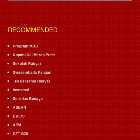
RECOMMENDED
Program MBG
KopdesKel Merah Putih
Sekolah Rakyat
Swasembada Pangan
TNI Bersama Rakyat
Investasi
Seni dan Budaya
ASEAN
BRICS
AIPA
KTT G20