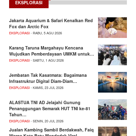
EKSPLORASI
Jakarta Aquarium & Safari Kenalkan Red
Fox dan Arctic Fox
EKSPLORASI
- RABU, 5 AGU 2026
Karang Taruna Margahayu Kencana
Wujudkan Pemberdayaan UMKM untuk…
EKSPLORASI
- SABTU, 1 AGU 2026
Jembatan Tak Kasatmata: Bagaimana
Infrastruktur Digital Diam-Diam…
EKSPLORASI
- KAMIS, 23 JUL 2026
ALASTUA TNI AD Jelajahi Gunung
Penanggungan Semarak HUT TNI ke-81
Tahun…
EKSPLORASI
- SENIN, 20 JUL 2026
Jualan Kambing Sambil Berdakwah, Faiq
Warga Kota Batu Mendadak Viral