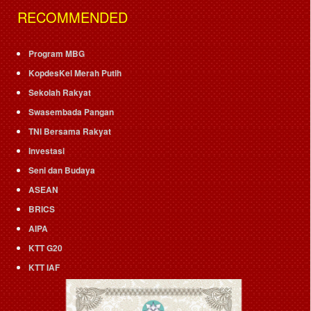
RECOMMENDED
Program MBG
KopdesKel Merah Putih
Sekolah Rakyat
Swasembada Pangan
TNI Bersama Rakyat
Investasi
Seni dan Budaya
ASEAN
BRICS
AIPA
KTT G20
KTT IAF