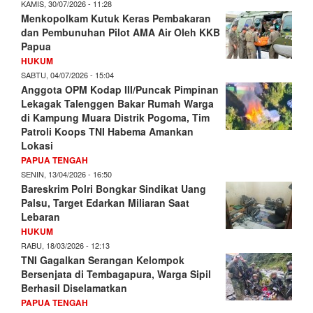
KAMIS, 30/07/2026 - 11:28
Menkopolkam Kutuk Keras Pembakaran
dan Pembunuhan Pilot AMA Air Oleh KKB
Papua
HUKUM
SABTU, 04/07/2026 - 15:04
Anggota OPM Kodap III/Puncak Pimpinan
Lekagak Talenggen Bakar Rumah Warga
di Kampung Muara Distrik Pogoma, Tim
Patroli Koops TNI Habema Amankan
Lokasi
PAPUA TENGAH
SENIN, 13/04/2026 - 16:50
Bareskrim Polri Bongkar Sindikat Uang
Palsu, Target Edarkan Miliaran Saat
Lebaran
HUKUM
RABU, 18/03/2026 - 12:13
TNI Gagalkan Serangan Kelompok
Bersenjata di Tembagapura, Warga Sipil
Berhasil Diselamatkan
PAPUA TENGAH