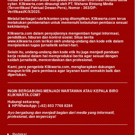
cyber. Klikwarta.com dinaungi oleh
PT. Wahana Bintang Media
(Terverifikasi Faktual Dewan Pers)
, Nomor : 363/DP-
Verifikasi/K/X/2025.
Melalui berbagai rubrik/konten yang ditampilkan, Klikwarta.com terus
melakukan pembenahan untuk memenuhi kebutuhan pembaca sesuai
kekiniannya.
Klikwarta.com dalam penyajiannya mengemban fungsi informasi,
pendidikan, hiburan dan kontrol sosial. Situs berita
www.klikwarta.com terikat oleh undang-undang dan kode etik dalam
menjalankan tugas jurnalistik sehari-hari.
Selain itu, undang-undang dan kode etik itu juga menjadi panduan
kerja redaksi dalam hal memproduksi berita agar sesuai dengan
kaidah jurnalistik, mencerdaskan dan profesional.
Kami, para pengelola Klikwarta.com, mengharapkan dukungan
maupun kritik para pembaca agar layanan kami semakin baik dan
diperlukan.
INGIN BERGABUNG MENJADI WARTAWAN ATAU KEPALA BIRO
KLIKWARTA.COM?
Hubungi sekarang:
📱
HP/WhatsApp:
(+62) 853 7768 8284
Ayo bergabung dan menjadi bagian dari media yang informatif,
profesional, dan terpercaya!
Redaksi