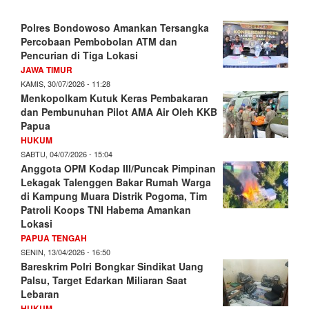
Polres Bondowoso Amankan Tersangka
Percobaan Pembobolan ATM dan
Pencurian di Tiga Lokasi
JAWA TIMUR
KAMIS, 30/07/2026 - 11:28
Menkopolkam Kutuk Keras Pembakaran
dan Pembunuhan Pilot AMA Air Oleh KKB
Papua
HUKUM
SABTU, 04/07/2026 - 15:04
Anggota OPM Kodap III/Puncak Pimpinan
Lekagak Talenggen Bakar Rumah Warga
di Kampung Muara Distrik Pogoma, Tim
Patroli Koops TNI Habema Amankan
Lokasi
PAPUA TENGAH
SENIN, 13/04/2026 - 16:50
Bareskrim Polri Bongkar Sindikat Uang
Palsu, Target Edarkan Miliaran Saat
Lebaran
HUKUM