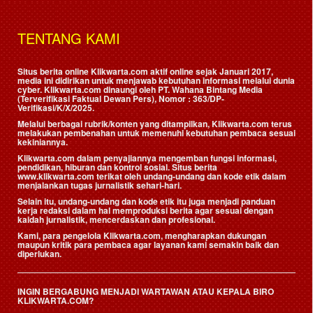
TENTANG KAMI
Situs berita online Klikwarta.com aktif online sejak Januari 2017,
media ini didirikan untuk menjawab kebutuhan informasi melalui dunia
cyber. Klikwarta.com dinaungi oleh
PT. Wahana Bintang Media
(Terverifikasi Faktual Dewan Pers)
, Nomor : 363/DP-
Verifikasi/K/X/2025.
Melalui berbagai rubrik/konten yang ditampilkan, Klikwarta.com terus
melakukan pembenahan untuk memenuhi kebutuhan pembaca sesuai
kekiniannya.
Klikwarta.com dalam penyajiannya mengemban fungsi informasi,
pendidikan, hiburan dan kontrol sosial. Situs berita
www.klikwarta.com terikat oleh undang-undang dan kode etik dalam
menjalankan tugas jurnalistik sehari-hari.
Selain itu, undang-undang dan kode etik itu juga menjadi panduan
kerja redaksi dalam hal memproduksi berita agar sesuai dengan
kaidah jurnalistik, mencerdaskan dan profesional.
Kami, para pengelola Klikwarta.com, mengharapkan dukungan
maupun kritik para pembaca agar layanan kami semakin baik dan
diperlukan.
INGIN BERGABUNG MENJADI WARTAWAN ATAU KEPALA BIRO
KLIKWARTA.COM?