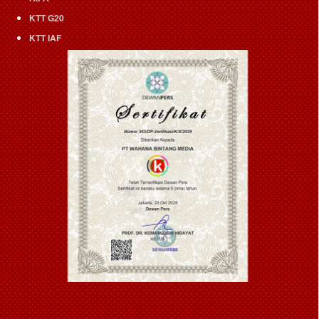
KTT G20
KTT IAF