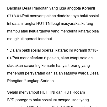
Babinsa Desa Plangitan yang juga anggota Koramil
0718-01/Pati menyampaikan diadakannya bakti sosial
ini dalam rangka HUT TNI bagi masyarakat kurang
mampu atau keluarganya yang menderita katarak bisa
mengikuti operasi tersebut.
" Dalam bakti sosial operasi katarak ini Koramil 0718-
01/Pati mendaftarkan 6 pasien, akan tetapi setelah
diadakan screening kemarin hanya 4 orang yang
menenuhi persyaratan dan salah satunya warga Desa
Plangitan," ungkap Sartono.
Selain menyambut HUT TNI dan HUT Kodam
IV/Diponegoro bakti sosial ini menjadi saat yang