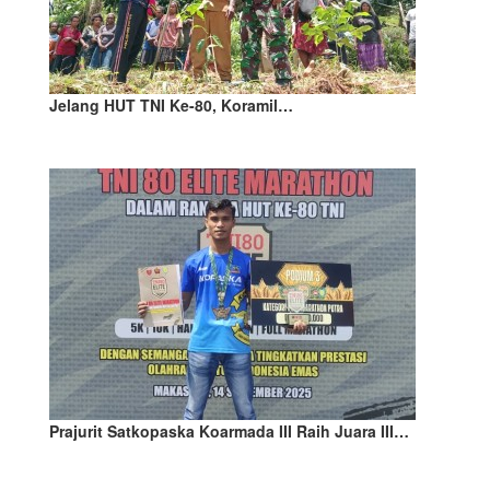
Jelang HUT TNI Ke-80, Koramil…
Prajurit Satkopaska Koarmada III Raih Juara III…