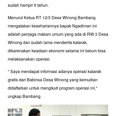
sudah hampir 5 tahun.
Menurut Ketua RT 12/3 Desa Winong Bambang
mengatakan kesehariannya bapak Ngadiman ini
adalah penjaga makam umum yang ada di RW 3 Desa
Winong dan sudah lama menderita katarak,
dikarenakan keadaan ekonomi selama ini belum bisa
melaksanakan operasi.
" Saya mendapat informasi adanya operasi katarak
gratis dari Babinsa Desa Winong yang kemudian
didaftarkan untuk mengikuti program operasi ini,"
ungkap Bambang.