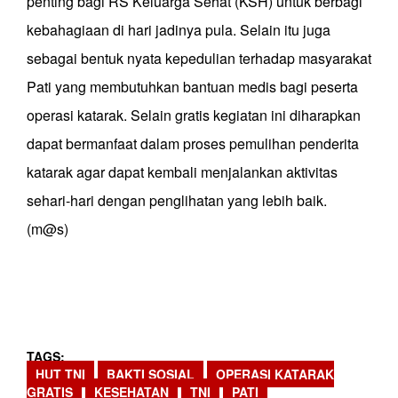
penting bagi RS Keluarga Sehat (KSH) untuk berbagi
kebahagiaan di hari jadinya pula. Selain itu juga
sebagai bentuk nyata kepedulian terhadap masyarakat
Pati yang membutuhkan bantuan medis bagi peserta
operasi katarak. Selain gratis kegiatan ini diharapkan
dapat bermanfaat dalam proses pemulihan penderita
katarak agar dapat kembali menjalankan aktivitas
sehari-hari dengan penglihatan yang lebih baik.
(m@s)
TAGS
HUT TNI
BAKTI SOSIAL
OPERASI KATARAK
GRATIS
KESEHATAN
TNI
PATI