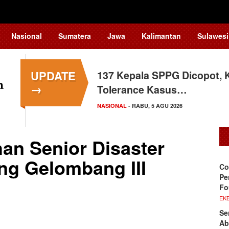
Nasional
Sumatera
Jawa
Kalimantan
Sulawesi
UPDATE
137 Kepala SPPG Dicopot, 
→
Tolerance Kasus…
NASIONAL
- RABU, 5 AGU 2026
an Senior Disaster
ng Gelombang III
Co
Pe
Fo
EKB
Se
Ab