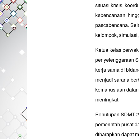
situasi krisis, koor
kebencanaan, hingg
pascabencana. Selai
kelompok, simulasi,
Ketua kelas perwak
penyelenggaraan S
kerja sama di bida
menjadi sarana ber
kemanusiaan dala
meningkat.
Penutupan SDMT 202
pemerintah pusat da
diharapkan dapat 