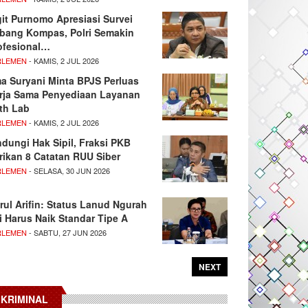
git Purnomo Apresiasi Survei
tbang Kompas, Polri Semakin
ofesional…
RLEMEN
- KAMIS, 2 JUL 2026
ma Suryani Minta BPJS Perluas
rja Sama Penyediaan Layanan
th Lab
RLEMEN
- KAMIS, 2 JUL 2026
ndungi Hak Sipil, Fraksi PKB
rikan 8 Catatan RUU Siber
RLEMEN
- SELASA, 30 JUN 2026
rul Arifin: Status Lanud Ngurah
i Harus Naik Standar Tipe A
RLEMEN
- SABTU, 27 JUN 2026
NEXT
KRIMINAL