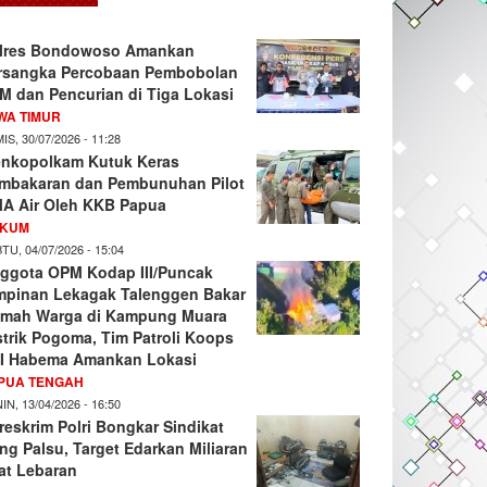
lres Bondowoso Amankan
rsangka Percobaan Pembobolan
M dan Pencurian di Tiga Lokasi
WA TIMUR
IS, 30/07/2026 - 11:28
nkopolkam Kutuk Keras
mbakaran dan Pembunuhan Pilot
A Air Oleh KKB Papua
KUM
TU, 04/07/2026 - 15:04
ggota OPM Kodap III/Puncak
mpinan Lekagak Talenggen Bakar
mah Warga di Kampung Muara
strik Pogoma, Tim Patroli Koops
I Habema Amankan Lokasi
PUA TENGAH
IN, 13/04/2026 - 16:50
reskrim Polri Bongkar Sindikat
ng Palsu, Target Edarkan Miliaran
at Lebaran