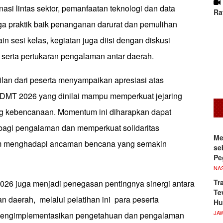
dinasi lintas sektor, pemanfaatan teknologi dan data
Ra
a praktik baik penanganan darurat dan pemulihan
n sesi kelas, kegiatan juga diisi dengan diskusi
 serta pertukaran pengalaman antar daerah.
ilan dari peserta menyampaikan apresiasi atas
DMT 2026 yang dinilai mampu memperkuat jejaring
ng kebencanaan. Momentum ini diharapkan dapat
bagi pengalaman dan memperkuat solidaritas
Me
m menghadapi ancaman bencana yang semakin
se
Pe
NA
Tr
6 juga menjadi penegasan pentingnya sinergi antara
Te
n daerah, melalui pelatihan ini para peserta
Hu
JA
mengimplementasikan pengetahuan dan pengalaman