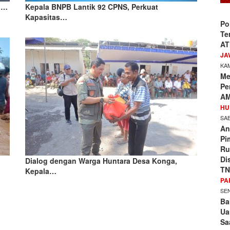
n…
Kepala BNPB Lantik 92 CPNS, Perkuat
Kapasitas…
Po
Te
AT
JA
KAM
Me
Pe
AM
HU
SAB
An
Pi
Ru
Di
Dialog dengan Warga Huntara Desa Konga,
TN
Kepala…
PA
SEN
Ba
Ua
Sa