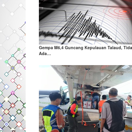
Gempa M6,4 Guncang Kepulauan Talaud, Tid
Ada…