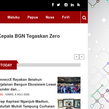
Maluku
Papua
Nusa
FoVi
Kepala BGN Tegaskan Zero
TODAY
nnectX Rayakan Setahun
rjalanan Bangun Ekosistem Lewat
under dan…
IS
- KAMIS, 6 AGU 2026
rap Aspirasi Nganjuk-Madiun,
dullah Muhdi Tampung Curhatan