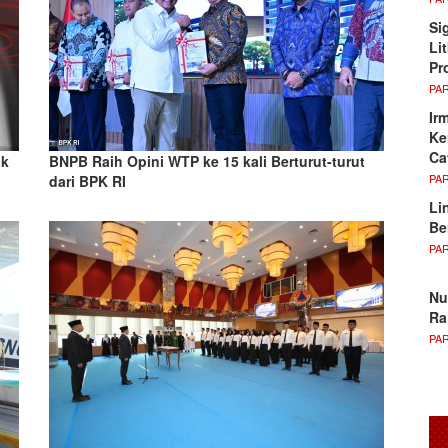
Si
Li
Pr
PA
Ir
Ke
Ca
ak
BNPB Raih Opini WTP ke 15 kali Berturut-turut
PA
dari BPK RI
Li
Be
PA
Nu
Ra
PA