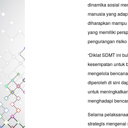
dinamika sosial me
manusia yang adapt
diharapkan mampu 
yang memiliki perspe
pengurangan risiko
“Diklat SDMT ini bu
kesempatan untuk b
mengelola bencana
diperoleh di sini d
untuk meningkatka
menghadapi bencana
Selama pelaksanaan
strategis mengenai