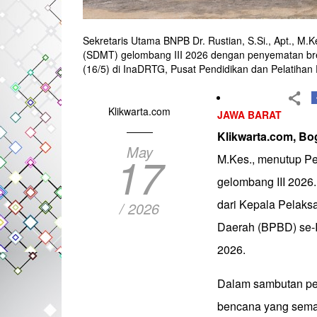
Sekretaris Utama BNPB Dr. Rustian, S.Si., Apt., M.
(SDMT) gelombang III 2026 dengan penyematan brev
(16/5) di InaDRTG, Pusat Pendidikan dan Pelatiha
Klikwarta.com
JAWA BARAT
Klikwarta.com, B
May
17
M.Kes., menutup Pe
gelombang III 2026.
dari Kepala Pelak
/ 2026
Daerah (BPBD) se-I
2026.
Dalam sambutan pe
bencana yang semak