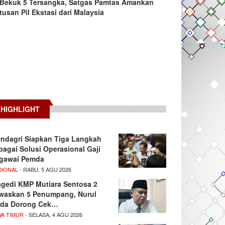
Bekuk 5 Tersangka, Satgas Pamtas Amankan
tusan Pil Ekstasi dari Malaysia
HIGHLIGHT
ndagri Siapkan Tiga Langkah
bagai Solusi Operasional Gaji
gawai Pemda
SIONAL
- RABU, 5 AGU 2026
agedi KMP Mutiara Sentosa 2
waskan 5 Penumpang, Nurul
da Dorong Cek…
WA TIMUR
- SELASA, 4 AGU 2026