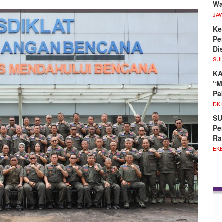
Wa
JA
Ke
Pe
Di
SU
KA
“M
Pa
DKI
SU
Pe
Ra
EKB