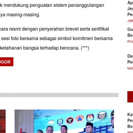
Ap
tuk mendukung penguatan sistem penanggulangan
Je
nya masing-masing.
Pe
JA
cara resmi dengan penyerahan brevet serta sertifikat
Gu
Be
 sesi foto bersama sebagai simbol komitmen bersama
POL
etahanan bangsa terhadap bencana. (***)
Da
Pe
OGOR
NA
sApp
Ka
Pe
Be
PA