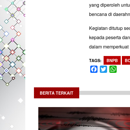
yang diperoleh un
bencana di daerah
Kegiatan ditutup se
kepada peserta dan
dalam memperkuat k
TAGS
BNPB
B
Facebook
Twitter
What
BERITA TERKAIT