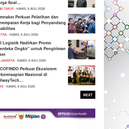
rga Soal…
WA TIMUR
- KAMIS, 6 AGU 2026
mnaker Perkuat Pelatihan dan
nempatan Kerja bagi Penyandang
sabilitas
LTRA
- KAMIS, 6 AGU 2026
I Logistik Hadirkan Promo
erdeka Ongkir” untuk Pengiriman
ket
 JAKARTA
- KAMIS, 6 AGU 2026
COFINDO Perkuat Ekosistem
rkeretaapian Nasional di
ilwayTech…
IS
- KAMIS, 6 AGU 2026
NEXT