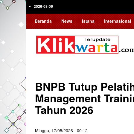
Skip
2026-08-06
to
main
Beranda
News
Istana
Internasional
content
BNPB Tutup Pelatih
Management Traini
Tahun 2026
Minggu, 17/05/2026 - 00:12