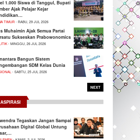
el 1.000 Siswa di Tanggul, Bupati
mber Ajak Pelajar Kejar
ndidikan…
WA TIMUR
- RABU, 29 JUL 2026
s Muhaimin Ajak Semua Partai
rsatu Sukseskan Prabowonomics
ITIK
- MINGGU, 26 JUL 2026
nantara Bangun Sistem
ngembangan SDM Kelas Dunia
SIONAL
- SABTU, 25 JUL 2026
NEXT
ASPIRASI
wendra Tegaskan Jangan Sampai
rusahaan Digital Global Untung
sar,…
RLEMEN
- KAMIS, 2 JUL 2026