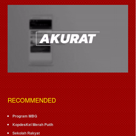
RECOMMENDED
Program MBG
KopdesKel Merah Putih
Sekolah Rakyat