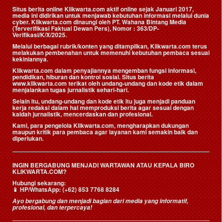
Situs berita online Klikwarta.com aktif online sejak Januari 2017,
media ini didirikan untuk menjawab kebutuhan informasi melalui dunia
cyber. Klikwarta.com dinaungi oleh
PT. Wahana Bintang Media
(Terverifikasi Faktual Dewan Pers)
, Nomor : 363/DP-
Verifikasi/K/X/2025.
Melalui berbagai rubrik/konten yang ditampilkan, Klikwarta.com terus
melakukan pembenahan untuk memenuhi kebutuhan pembaca sesuai
kekiniannya.
Klikwarta.com dalam penyajiannya mengemban fungsi informasi,
pendidikan, hiburan dan kontrol sosial. Situs berita
www.klikwarta.com terikat oleh undang-undang dan kode etik dalam
menjalankan tugas jurnalistik sehari-hari.
Selain itu, undang-undang dan kode etik itu juga menjadi panduan
kerja redaksi dalam hal memproduksi berita agar sesuai dengan
kaidah jurnalistik, mencerdaskan dan profesional.
Kami, para pengelola Klikwarta.com, mengharapkan dukungan
maupun kritik para pembaca agar layanan kami semakin baik dan
diperlukan.
INGIN BERGABUNG MENJADI WARTAWAN ATAU KEPALA BIRO
KLIKWARTA.COM?
Hubungi sekarang:
📱
HP/WhatsApp:
(+62) 853 7768 8284
Ayo bergabung dan menjadi bagian dari media yang informatif,
profesional, dan terpercaya!