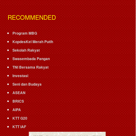
RECOMMENDED
Program MBG
KopdesKel Merah Putih
Sekolah Rakyat
Swasembada Pangan
TNI Bersama Rakyat
Investasi
Seni dan Budaya
ASEAN
BRICS
AIPA
KTT G20
KTT IAF