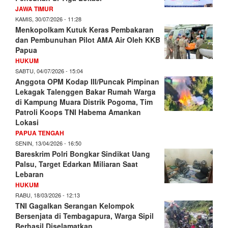
JAWA TIMUR
KAMIS, 30/07/2026 - 11:28
Menkopolkam Kutuk Keras Pembakaran
dan Pembunuhan Pilot AMA Air Oleh KKB
Papua
HUKUM
SABTU, 04/07/2026 - 15:04
Anggota OPM Kodap III/Puncak Pimpinan
Lekagak Talenggen Bakar Rumah Warga
di Kampung Muara Distrik Pogoma, Tim
Patroli Koops TNI Habema Amankan
Lokasi
PAPUA TENGAH
SENIN, 13/04/2026 - 16:50
Bareskrim Polri Bongkar Sindikat Uang
Palsu, Target Edarkan Miliaran Saat
Lebaran
HUKUM
RABU, 18/03/2026 - 12:13
TNI Gagalkan Serangan Kelompok
Bersenjata di Tembagapura, Warga Sipil
Berhasil Diselamatkan