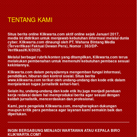
TENTANG KAMI
Situs berita online Klikwarta.com aktif online sejak Januari 2017,
media ini didirikan untuk menjawab kebutuhan informasi melalui dunia
cyber. Klikwarta.com dinaungi oleh
PT. Wahana Bintang Media
(Terverifikasi Faktual Dewan Pers)
, Nomor : 363/DP-
Verifikasi/K/X/2025.
Melalui berbagai rubrik/konten yang ditampilkan, Klikwarta.com terus
melakukan pembenahan untuk memenuhi kebutuhan pembaca sesuai
kekiniannya.
Klikwarta.com dalam penyajiannya mengemban fungsi informasi,
pendidikan, hiburan dan kontrol sosial. Situs berita
www.klikwarta.com terikat oleh undang-undang dan kode etik dalam
menjalankan tugas jurnalistik sehari-hari.
Selain itu, undang-undang dan kode etik itu juga menjadi panduan
kerja redaksi dalam hal memproduksi berita agar sesuai dengan
kaidah jurnalistik, mencerdaskan dan profesional.
Kami, para pengelola Klikwarta.com, mengharapkan dukungan
maupun kritik para pembaca agar layanan kami semakin baik dan
diperlukan.
INGIN BERGABUNG MENJADI WARTAWAN ATAU KEPALA BIRO
KLIKWARTA.COM?