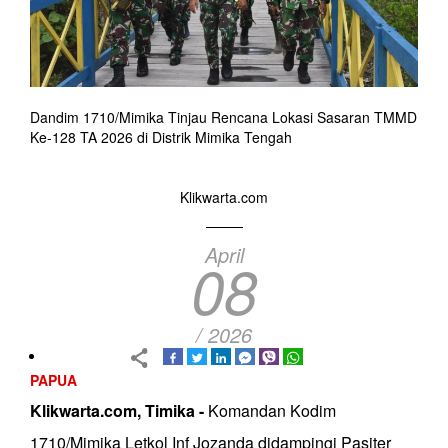
Dandim 1710/Mimika Tinjau Rencana Lokasi Sasaran TMMD
Ke-128 TA 2026 di Distrik Mimika Tengah
Klikwarta.com
April
08
/ 2026
PAPUA
Klikwarta.com, Timika -
Komandan Kodim
1710/Mimika Letkol Inf Jozanda didampingi Pasiter