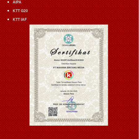
AIPA
KTT G20
KTT IAF