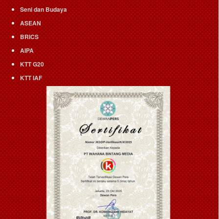
Seni dan Budaya
ASEAN
BRICS
AIPA
KTT G20
KTT IAF