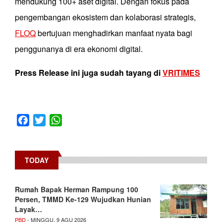
mendukung 100+ aset digital. Dengan fokus pada
pengembangan ekosistem dan kolaborasi strategis,
FLOQ
bertujuan menghadirkan manfaat nyata bagi
penggunanya di era ekonomi digital.
Press Release ini juga sudah tayang di
VRITIMES
Facebook
Twitter
WhatsApp
TODAY
Rumah Bapak Herman Rampung 100
Persen, TMMD Ke-129 Wujudkan Hunian
Layak…
PBD
- MINGGU, 9 AGU 2026