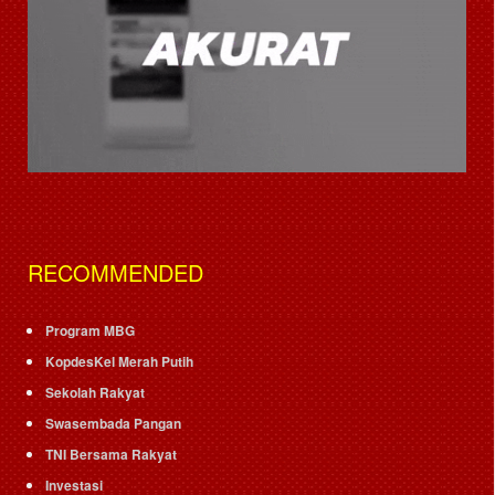
RECOMMENDED
Program MBG
KopdesKel Merah Putih
Sekolah Rakyat
Swasembada Pangan
TNI Bersama Rakyat
Investasi