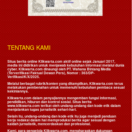
TENTANG KAMI
Situs berita online Klikwarta.com aktif online sejak Januari 2017,
media ini didirikan untuk menjawab kebutuhan informasi melalui dunia
cyber. Klikwarta.com dinaungi oleh
PT. Wahana Bintang Media
(Terverifikasi Faktual Dewan Pers)
, Nomor : 363/DP-
Verifikasi/K/X/2025.
Melalui berbagai rubrik/konten yang ditampilkan, Klikwarta.com terus
melakukan pembenahan untuk memenuhi kebutuhan pembaca sesuai
kekiniannya.
Klikwarta.com dalam penyajiannya mengemban fungsi informasi,
pendidikan, hiburan dan kontrol sosial. Situs berita
www.klikwarta.com terikat oleh undang-undang dan kode etik dalam
menjalankan tugas jurnalistik sehari-hari.
Selain itu, undang-undang dan kode etik itu juga menjadi panduan
kerja redaksi dalam hal memproduksi berita agar sesuai dengan
kaidah jurnalistik, mencerdaskan dan profesional.
Kami, para pengelola Klikwarta.com, mengharapkan dukungan