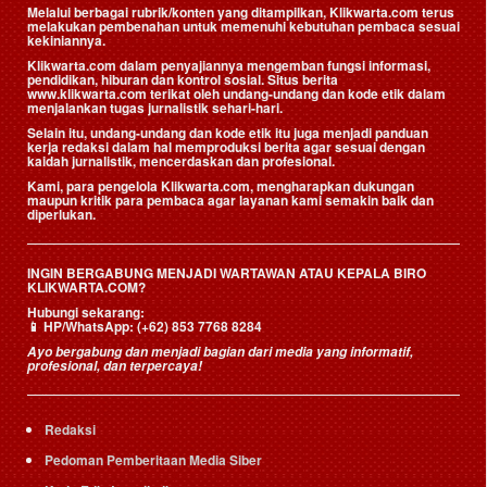
Melalui berbagai rubrik/konten yang ditampilkan, Klikwarta.com terus
melakukan pembenahan untuk memenuhi kebutuhan pembaca sesuai
kekiniannya.
Klikwarta.com dalam penyajiannya mengemban fungsi informasi,
pendidikan, hiburan dan kontrol sosial. Situs berita
www.klikwarta.com terikat oleh undang-undang dan kode etik dalam
menjalankan tugas jurnalistik sehari-hari.
Selain itu, undang-undang dan kode etik itu juga menjadi panduan
kerja redaksi dalam hal memproduksi berita agar sesuai dengan
kaidah jurnalistik, mencerdaskan dan profesional.
Kami, para pengelola Klikwarta.com, mengharapkan dukungan
maupun kritik para pembaca agar layanan kami semakin baik dan
diperlukan.
INGIN BERGABUNG MENJADI WARTAWAN ATAU KEPALA BIRO
KLIKWARTA.COM?
Hubungi sekarang:
📱
HP/WhatsApp:
(+62) 853 7768 8284
Ayo bergabung dan menjadi bagian dari media yang informatif,
profesional, dan terpercaya!
Redaksi
Pedoman Pemberitaan Media Siber