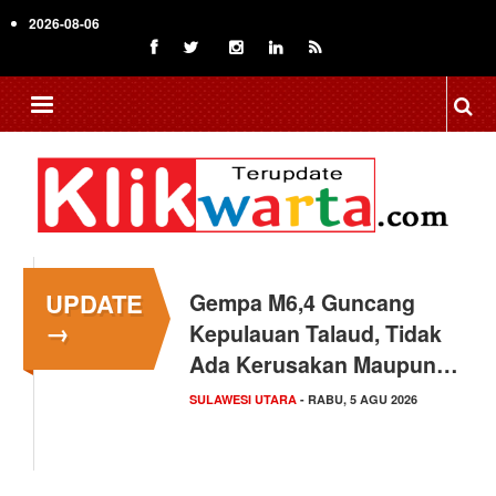
Skip
2026-08-06
to
main
content
UPDATE
Jakarta Aquarium & Safari
→
Kenalkan Red Fox dan
Arctic Fox
EKSPLORASI
- RABU, 5 AGU 2026