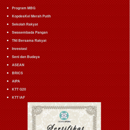
Program MBG
KopdesKel Merah Putih
Sekolah Rakyat
Swasembada Pangan
TNI Bersama Rakyat
Investasi
Seni dan Budaya
ASEAN
BRICS
AIPA
KTT G20
KTT IAF