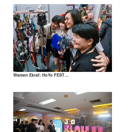
Wamen Ekraf: HoYo FEST…