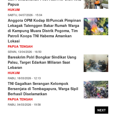
Papua
HUKUM
SABTU, 04/07/2026 - 15:04
Anggota OPM Kodap III/Puncak Pimpinan
Lekagak Talenggen Bakar Rumah Warga
di Kampung Muara Distrik Pogoma, Tim
Patroli Koops TNI Habema Amankan
Lokasi
PAPUA TENGAH
SENIN, 13/04/2026 - 16:50
Bareskrim Polri Bongkar Sindikat Uang
Palsu, Target Edarkan Miliaran Saat
Lebaran
HUKUM
RABU, 18/03/2026 - 12:13
TNI Gagalkan Serangan Kelompok
Bersenjata di Tembagapura, Warga Sipil
Berhasil Diselamatkan
PAPUA TENGAH
RABU, 04/03/2026 - 19:58
NEXT