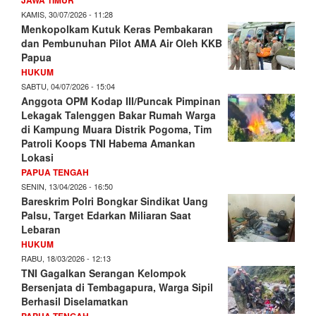
KAMIS, 30/07/2026 - 11:28
Menkopolkam Kutuk Keras Pembakaran
dan Pembunuhan Pilot AMA Air Oleh KKB
Papua
HUKUM
SABTU, 04/07/2026 - 15:04
Anggota OPM Kodap III/Puncak Pimpinan
Lekagak Talenggen Bakar Rumah Warga
di Kampung Muara Distrik Pogoma, Tim
Patroli Koops TNI Habema Amankan
Lokasi
PAPUA TENGAH
SENIN, 13/04/2026 - 16:50
Bareskrim Polri Bongkar Sindikat Uang
Palsu, Target Edarkan Miliaran Saat
Lebaran
HUKUM
RABU, 18/03/2026 - 12:13
TNI Gagalkan Serangan Kelompok
Bersenjata di Tembagapura, Warga Sipil
Berhasil Diselamatkan
PAPUA TENGAH