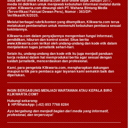
Situs berita online Klikwarta.com aktif online sejak Januari 2017,
media ini didirikan untuk menjawab kebutuhan informasi melalui dunia
cyber. Klikwarta.com dinaungi oleh
PT. Wahana Bintang Media
(Terverifikasi Faktual Dewan Pers)
, Nomor : 363/DP-
Verifikasi/K/X/2025.
Melalui berbagai rubrik/konten yang ditampilkan, Klikwarta.com terus
melakukan pembenahan untuk memenuhi kebutuhan pembaca sesuai
kekiniannya.
Klikwarta.com dalam penyajiannya mengemban fungsi informasi,
pendidikan, hiburan dan kontrol sosial. Situs berita
www.klikwarta.com terikat oleh undang-undang dan kode etik dalam
menjalankan tugas jurnalistik sehari-hari.
Selain itu, undang-undang dan kode etik itu juga menjadi panduan
kerja redaksi dalam hal memproduksi berita agar sesuai dengan
kaidah jurnalistik, mencerdaskan dan profesional.
Kami, para pengelola Klikwarta.com, mengharapkan dukungan
maupun kritik para pembaca agar layanan kami semakin baik dan
diperlukan.
INGIN BERGABUNG MENJADI WARTAWAN ATAU KEPALA BIRO
KLIKWARTA.COM?
Hubungi sekarang:
📱
HP/WhatsApp:
(+62) 853 7768 8284
Ayo bergabung dan menjadi bagian dari media yang informatif,
profesional, dan terpercaya!