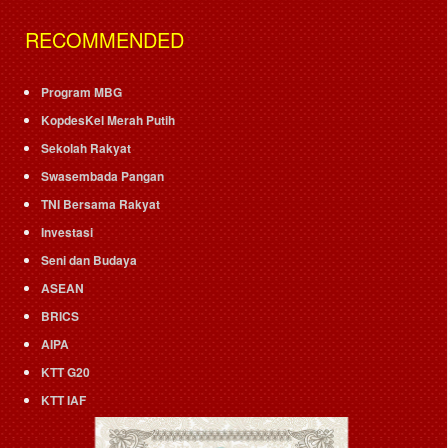
RECOMMENDED
Program MBG
KopdesKel Merah Putih
Sekolah Rakyat
Swasembada Pangan
TNI Bersama Rakyat
Investasi
Seni dan Budaya
ASEAN
BRICS
AIPA
KTT G20
KTT IAF