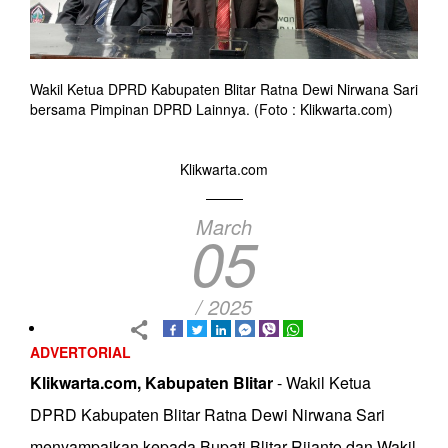
Wakil Ketua DPRD Kabupaten Blitar Ratna Dewi Nirwana Sari
bersama Pimpinan DPRD Lainnya. (Foto : Klikwarta.com)
Klikwarta.com
March
05
/ 2025
ADVERTORIAL
Klikwarta.com, Kabupaten Blitar
- Wakil Ketua
DPRD Kabupaten Blitar Ratna Dewi Nirwana Sari
menyampaikan kepada Bupati Blitar Rijanto dan Wakil