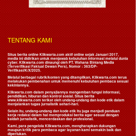
TENTANG KAMI
Situs berita online Klikwarta.com aktif online sejak Januari 2017,
media ini didirikan untuk menjawab kebutuhan informasi melalui dunia
cyber. Klikwarta.com dinaungi oleh
PT. Wahana Bintang Media
(Terverifikasi Faktual Dewan Pers)
, Nomor : 363/DP-
Verifikasi/K/X/2025.
Melalui berbagai rubrik/konten yang ditampilkan, Klikwarta.com terus
melakukan pembenahan untuk memenuhi kebutuhan pembaca sesuai
kekiniannya.
Klikwarta.com dalam penyajiannya mengemban fungsi informasi,
pendidikan, hiburan dan kontrol sosial. Situs berita
www.klikwarta.com terikat oleh undang-undang dan kode etik dalam
menjalankan tugas jurnalistik sehari-hari.
Selain itu, undang-undang dan kode etik itu juga menjadi panduan
kerja redaksi dalam hal memproduksi berita agar sesuai dengan
kaidah jurnalistik, mencerdaskan dan profesional.
Kami, para pengelola Klikwarta.com, mengharapkan dukungan
maupun kritik para pembaca agar layanan kami semakin baik dan
diperlukan.