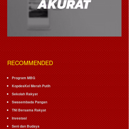
RECOMMENDED
Program MBG
KopdesKel Merah Putih
Sekolah Rakyat
Swasembada Pangan
TNI Bersama Rakyat
Investasi
Seni dan Budaya