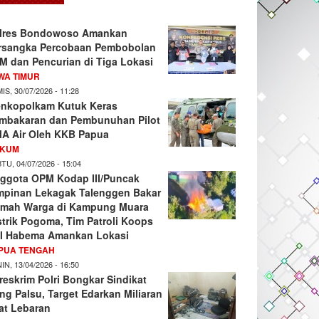
lres Bondowoso Amankan
rsangka Percobaan Pembobolan
M dan Pencurian di Tiga Lokasi
WA TIMUR
IS, 30/07/2026 - 11:28
nkopolkam Kutuk Keras
mbakaran dan Pembunuhan Pilot
A Air Oleh KKB Papua
KUM
TU, 04/07/2026 - 15:04
ggota OPM Kodap III/Puncak
mpinan Lekagak Talenggen Bakar
mah Warga di Kampung Muara
strik Pogoma, Tim Patroli Koops
I Habema Amankan Lokasi
PUA TENGAH
IN, 13/04/2026 - 16:50
reskrim Polri Bongkar Sindikat
ng Palsu, Target Edarkan Miliaran
at Lebaran