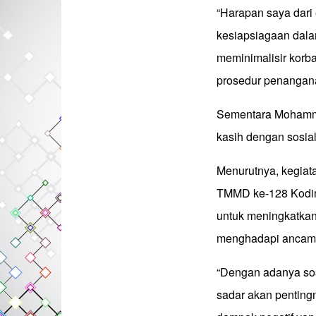
“Harapan saya dari
kesiapsiagaan dal
meminimalisir kor
prosedur penangana
Sementara Mohamm
kasih dengan sosial
Menurutnya, kegiata
TMMD ke-128 Kodim 
untuk meningkatka
menghadapi ancam
“Dengan adanya sosi
sadar akan penting