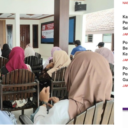
NA
Ka
Pe
Se
JA
Po
Be
Ke
JA
Po
Pe
Gu
JA