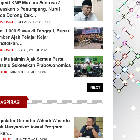
agedi KMP Mutiara Sentosa 2
waskan 5 Penumpang, Nurul
da Dorong Cek…
WA TIMUR
- SELASA, 4 AGU 2026
el 1.000 Siswa di Tanggul, Bupati
mber Ajak Pelajar Kejar
ndidikan…
WA TIMUR
- RABU, 29 JUL 2026
s Muhaimin Ajak Semua Partai
rsatu Sukseskan Prabowonomics
ITIK
- MINGGU, 26 JUL 2026
NEXT
ASPIRASI
gislator Gerindra Wihadi Wiyanto
ak Masyarakat Awasi Program
akan…
RLEMEN
- JUMAT, 7 AGU 2026