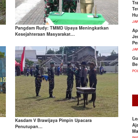
Tr
Te
Hu
JA
Pangdam Rudy: TMMD Upaya Meningkatkan
Ap
Kesejahteraan Masyarakat…
Je
Pe
JA
Gu
Be
POL
Le
Kasdam V Brawijaya Pimpin Upacara
Aj
Penutupan…
M
PA