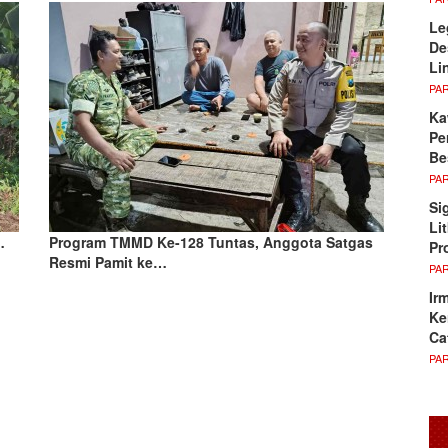
Le
De
Li
PA
Ka
Pe
Be
PA
Si
Li
…
Program TMMD Ke-128 Tuntas, Anggota Satgas
Pr
Resmi Pamit ke…
PA
Ir
Ke
Ca
PA