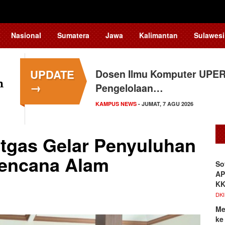
Nasional
Sumatera
Jawa
Kalimantan
Sulawesi
UPDATE
Dosen Ilmu Komputer UPER
→
Pengelolaan…
KAMPUS NEWS
- JUMAT, 7 AGU 2026
tgas Gelar Penyuluhan
encana Alam
So
AP
K
DKI
Me
ke