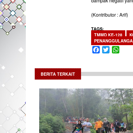
dampak negatif yang
(Kontributor : Arif)
TAGS
TMMD KE-128
K
PENANGGULANGA
Facebook
Twitter
What
BERITA TERKAIT