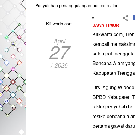
Penyuluhan penanggulangan bencana alam
Klikwarta.com
JAWA TIMUR
Klikwarta.com, Tr
April
27
kembali memaksimal
setempat menggela
Bencana Alam yang 
/ 2026
Kabupaten Trenggal
Drs. Agung Widodo
BPBD Kabupaten Tr
faktor penyebab be
resiko bencana alam
pertama gawat darur