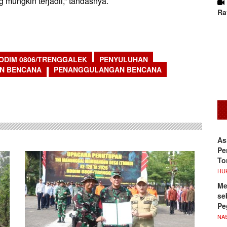
 mungkin terjadii,” tandasnya.
Ra
ODIM 0806/TRENGGALEK
PENYULUHAN
N BENCANA
PENANGGULANGAN BENCANA
sApp
As
Pe
To
HU
Me
se
Pe
NA