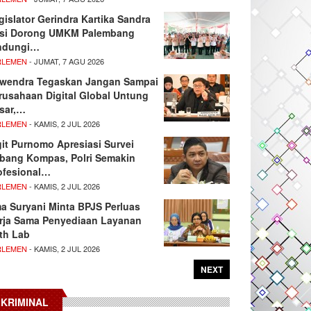
gislator Gerindra Kartika Sandra
si Dorong UMKM Palembang
ndungi…
RLEMEN
- JUMAT, 7 AGU 2026
wendra Tegaskan Jangan Sampai
rusahaan Digital Global Untung
sar,…
RLEMEN
- KAMIS, 2 JUL 2026
git Purnomo Apresiasi Survei
tbang Kompas, Polri Semakin
ofesional…
RLEMEN
- KAMIS, 2 JUL 2026
ma Suryani Minta BPJS Perluas
rja Sama Penyediaan Layanan
th Lab
RLEMEN
- KAMIS, 2 JUL 2026
NEXT
KRIMINAL