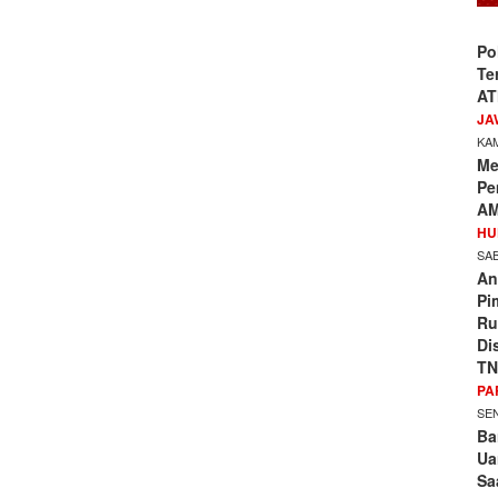
Po
Te
AT
JA
KAM
Me
Pe
AM
HU
SAB
An
Pi
Ru
Di
TN
PA
SEN
Ba
Ua
Sa