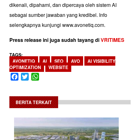
dikenali, dipahami, dan dipercaya oleh sistem AI
sebagai sumber jawaban yang kredibel. Info
selengkapnya kunjungi www.avonetiq.com.
Press release ini juga sudah tayang di
VRITIMES
TAGS
AVONETIQ
AI
SEO
AVO
AI VISIBILITY
OPTIMIZATION
WEBSITE
Facebook
Twitter
WhatsApp
BERITA TERKAIT