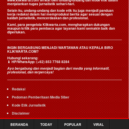
www.klikwarta.com terikat oleh undang-undang dan kode etik dalam
menjalankan tugas jurnalistik sehari-hari.
Selain itu, undang-undang dan kode etik itu juga menjadi panduan
kerja redaksi dalam hal memproduksi berita agar sesuai dengan
kaidah jurnalistik, mencerdaskan dan profesional.
Kami, para pengelola Klikwarta.com, mengharapkan dukungan
maupun kritik para pembaca agar layanan kami semakin baik dan
diperlukan.
INGIN BERGABUNG MENJADI WARTAWAN ATAU KEPALA BIRO
KLIKWARTA.COM?
Hubungi sekarang:
📱
HP/WhatsApp:
(+62) 853 7768 8284
Ayo bergabung dan menjadi bagian dari media yang informatif,
profesional, dan terpercaya!
Redaksi
Pedoman Pemberitaan Media Siber
Kode Etik Jurnalistik
Disclaimer
Iklan
BERANDA
TODAY
POPULAR
VIRAL