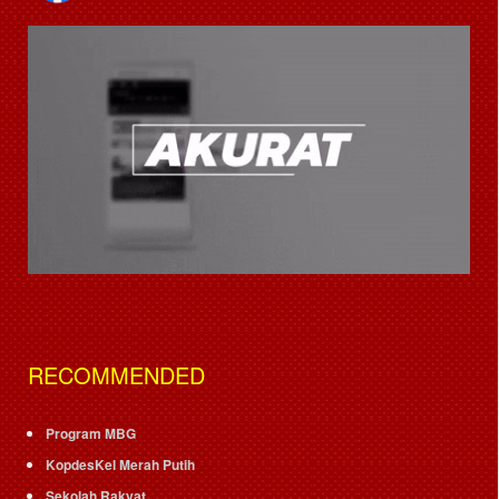
RECOMMENDED
Program MBG
KopdesKel Merah Putih
Sekolah Rakyat