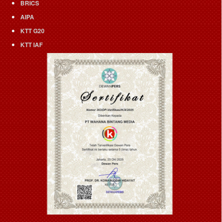
BRICS
AIPA
KTT G20
KTT IAF