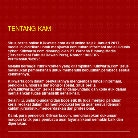
TENTANG KAMI
Situs berita online Klikwarta.com aktif online sejak Januari 2017,
media ini didirikan untuk menjawab kebutuhan informasi melalui dunia
cyber. Klikwarta.com dinaungi oleh
PT. Wahana Bintang Media
(Terverifikasi Faktual Dewan Pers)
, Nomor : 363/DP-
Verifikasi/K/X/2025.
Melalui berbagai rubrik/konten yang ditampilkan, Klikwarta.com terus
melakukan pembenahan untuk memenuhi kebutuhan pembaca sesuai
kekiniannya.
Klikwarta.com dalam penyajiannya mengemban fungsi informasi,
pendidikan, hiburan dan kontrol sosial. Situs berita
www.klikwarta.com terikat oleh undang-undang dan kode etik dalam
menjalankan tugas jurnalistik sehari-hari.
Selain itu, undang-undang dan kode etik itu juga menjadi panduan
kerja redaksi dalam hal memproduksi berita agar sesuai dengan
kaidah jurnalistik, mencerdaskan dan profesional.
Kami, para pengelola Klikwarta.com, mengharapkan dukungan
maupun kritik para pembaca agar layanan kami semakin baik dan
diperlukan.