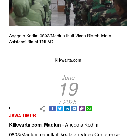
Anggota Kodim 0803/Madiun Ikuti Vicon Binroh Islam
Asistensi Bintal TNI AD
Klikwarta.com
June
19
/ 2025
JAWA TIMUR
Klikwarta
.
com
,
Madiun
- Anggota Kodim
0803/Madiun mengikuti kegiatan Video Conference