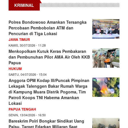
KRIMINAL
Polres Bondowoso Amankan Tersangka
Percobaan Pembobolan ATM dan
Pencurian di Tiga Lokasi
JAWA TIMUR
KAMIS, 30/07/2026 - 11:28
Menkopolkam Kutuk Keras Pembakaran
dan Pembunuhan Pilot AMA Air Oleh KKB
Papua
HUKUM
SABTU, 04/07/2026 - 15:04
Anggota OPM Kodap III/Puncak Pimpinan
Lekagak Talenggen Bakar Rumah Warga
di Kampung Muara Distrik Pogoma, Tim
Patroli Koops TNI Habema Amankan
Lokasi
PAPUA TENGAH
SENIN, 13/04/2026 - 16:50
Bareskrim Polri Bongkar Sindikat Uang
Palsu, Target Edarkan Miliaran Saat