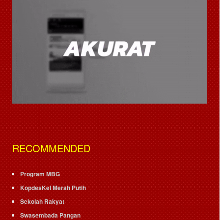
RECOMMENDED
Program MBG
KopdesKel Merah Putih
Sekolah Rakyat
Swasembada Pangan