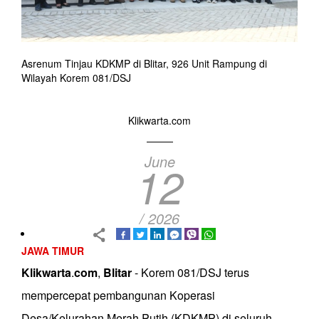
Asrenum Tinjau KDKMP di Blitar, 926 Unit Rampung di
Wilayah Korem 081/DSJ
Klikwarta.com
June
12
/ 2026
JAWA TIMUR
Klikwarta
.
com
,
Blitar
- Korem 081/DSJ terus
mempercepat pembangunan Koperasi
Desa/Kelurahan Merah Putih (KDKMP) di seluruh