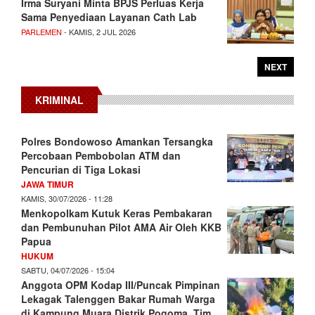
Irma Suryani Minta BPJS Perluas Kerja
Sama Penyediaan Layanan Cath Lab
PARLEMEN
- KAMIS, 2 JUL 2026
NEXT
KRIMINAL
Polres Bondowoso Amankan Tersangka
Percobaan Pembobolan ATM dan
Pencurian di Tiga Lokasi
JAWA TIMUR
KAMIS, 30/07/2026 - 11:28
Menkopolkam Kutuk Keras Pembakaran
dan Pembunuhan Pilot AMA Air Oleh KKB
Papua
HUKUM
SABTU, 04/07/2026 - 15:04
Anggota OPM Kodap III/Puncak Pimpinan
Lekagak Talenggen Bakar Rumah Warga
di Kampung Muara Distrik Pogoma, Tim