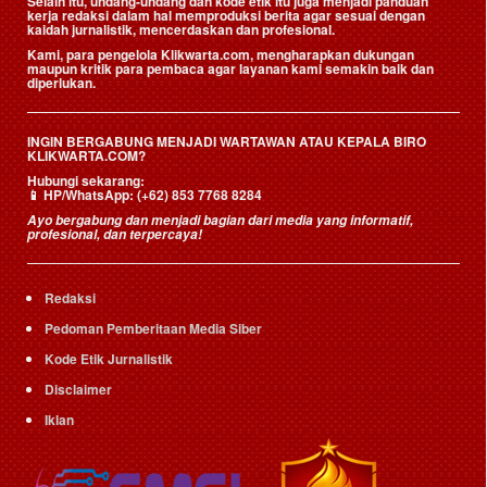
Selain itu, undang-undang dan kode etik itu juga menjadi panduan
kerja redaksi dalam hal memproduksi berita agar sesuai dengan
kaidah jurnalistik, mencerdaskan dan profesional.
Kami, para pengelola Klikwarta.com, mengharapkan dukungan
maupun kritik para pembaca agar layanan kami semakin baik dan
diperlukan.
INGIN BERGABUNG MENJADI WARTAWAN ATAU KEPALA BIRO
KLIKWARTA.COM?
Hubungi sekarang:
📱
HP/WhatsApp:
(+62) 853 7768 8284
Ayo bergabung dan menjadi bagian dari media yang informatif,
profesional, dan terpercaya!
Redaksi
Pedoman Pemberitaan Media Siber
Kode Etik Jurnalistik
Disclaimer
Iklan